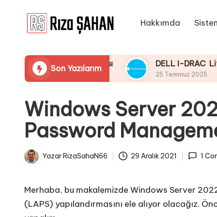
Hakkımda
Siste
Skip
R
to
IT
content
ı
Bilgi
araması Yapmaması
DELL I-DRAC LifeCycle Üze
Son Yazılarım
Paylaşım
z
25 Temmuz 2025
Portalı
a
Windows Server 202
Ş
Password Managemen
A
H
Yazar
RizaSahaN66
29 Aralık 2021
1 Co
Posted
A
by
N
Merhaba, bu makalemizde Windows Server 202
(LAPS) yapılandırmasını ele alıyor olacağız. Önc