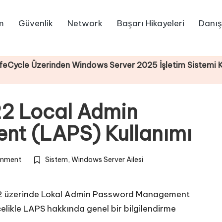
m
Güvenlik
Network
Başarı Hikayeleri
Danış
rinden Windows Server 2025 İşletim Sistemi Kurulumu
2 Local Admin
t (LAPS) Kullanımı
mment
Sistem
,
Windows Server Ailesi
Posted
in
2 üzerinde Lokal Admin Password Management
elikle LAPS hakkında genel bir bilgilendirme