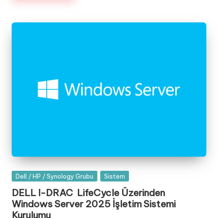
Posted
Dell / HP / Synology Grubu
Sistem
in
DELL I-DRAC LifeCycle Üzerinden
Windows Server 2025 İşletim Sistemi
Kurulumu