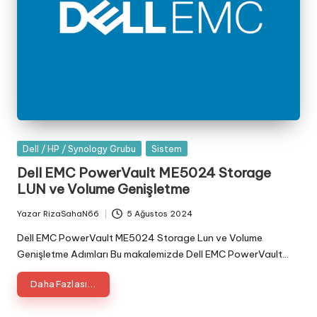
Posted
Dell / HP / Synology Grubu
Sistem
in
Dell EMC PowerVault ME5024 Storage
LUN ve Volume Genişletme
Yazar
RizaSahaN66
5 Ağustos 2024
Posted
by
Dell EMC PowerVault ME5024 Storage Lun ve Volume
Genişletme Adımları Bu makalemizde Dell EMC PowerVault…
Daha Fazlası...