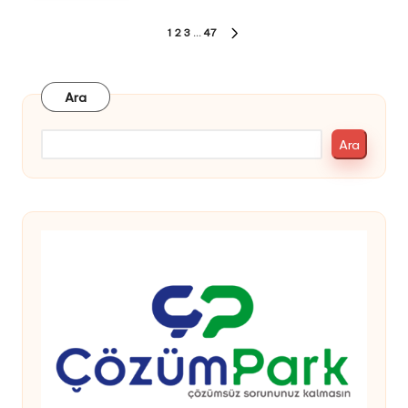
Yazı
1
2
3
…
47
SONRAKI
sayfalaması
SAYFA
Ara
Ara