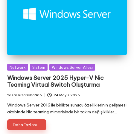
Posted
Network
Sistem
Windows Server Ailesi
in
Windows Server 2025 Hyper-V Nic
Teaming Virtual Switch Oluşturma
Yazar
RizaSahaN66
24 Mayıs 2025
Posted
by
Windows Server 2016 ile birlikte sunucu özelliklerinin gelişmesi
akabinde Nic teaming mimarisinde bir takım değişiklikler…
Daha Fazlası...