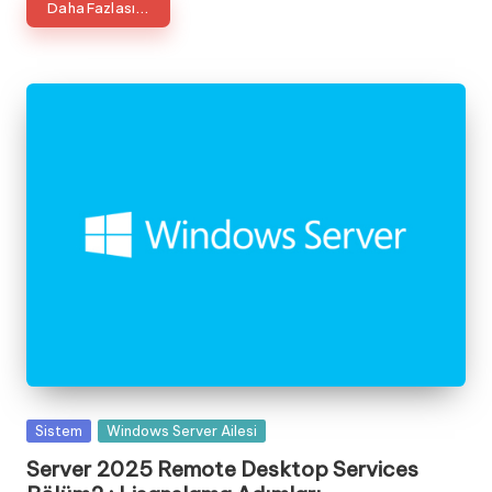
Daha Fazlası...
Posted
Sistem
Windows Server Ailesi
in
Server 2025 Remote Desktop Services