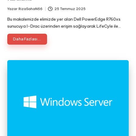
Yazar
RizaSahaN66
25 Temmuz 2025
Posted
by
Bu makalemizde elimizde yer alan Dell PowerEdge R760xs
sunucuya I-Drac üzerinden erişim sağlayarak LifeCyle ile…
Daha Fazlası...