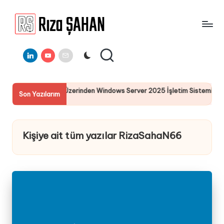
Skip
to
R
IT
content
ı
Linkedin
Youtube
E-
Bilgi
Mail
Paylaşım
z
Portalı
a
eCycle Üzerinden Windows Server 2025 İşletim Sistemi Kurulumu
Son Yazılarım
Ş
A
H
Kişiye ait tüm yazılar RizaSahaN66
A
N