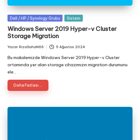
Posted
Dell / HP / Synology Grubu
Sistem
in
Windows Server 2019 Hyper-v Cluster
Storage Migration
Yazar
RizaSahaN66
5 Ağustos 2024
Posted
by
Bu makalemizde Windows Server 2019 Hyper-v Cluster
ortamında yer alan storage cihazımızın migration durumunu
ele…
Daha Fazlası...