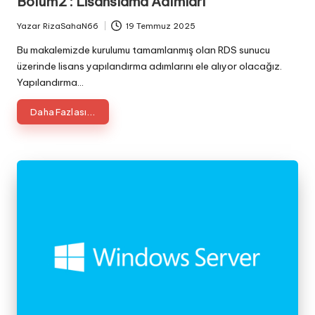
Bölüm2 : Lisanslama Adımları
Yazar
RizaSahaN66
19 Temmuz 2025
Posted
by
Bu makalemizde kurulumu tamamlanmış olan RDS sunucu
üzerinde lisans yapılandırma adımlarını ele alıyor olacağız.
Yapılandırma…
Daha Fazlası...