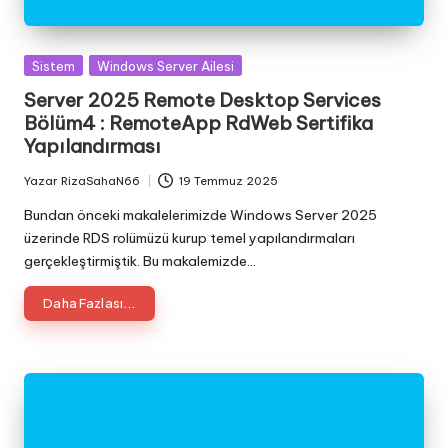
Posted
Sistem
Windows Server Ailesi
in
Server 2025 Remote Desktop Services
Bölüm4 : RemoteApp RdWeb Sertifika
Yapılandırması
Yazar
RizaSahaN66
19 Temmuz 2025
Posted
by
Bundan önceki makalelerimizde Windows Server 2025
üzerinde RDS rolümüzü kurup temel yapılandırmaları
gerçekleştirmiştik. Bu makalemizde…
Daha Fazlası...