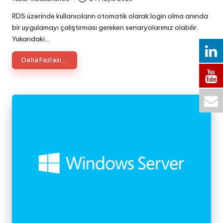
Posted
by
RDS üzerinde kullanıcıların otomatik olarak login olma anında
bir uygulamayı çalıştırması gereken senaryolarımız olabilir.
Yukarıdaki…
Daha Fazlası...