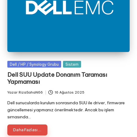
Posted
Dell / HP / Synology Grubu
Sistem
in
Dell SUU Update Donanım Taraması
Yapmaması
Yazar
RizaSahaN66
16 Ağustos 2025
Posted
by
Dell sunucularda kurulum sonrasında SUU ile driver, firmware
güncellemesi yapmanız önerilmektedir. Ancak bu işlem
sırnasında…
Daha Fazlası...