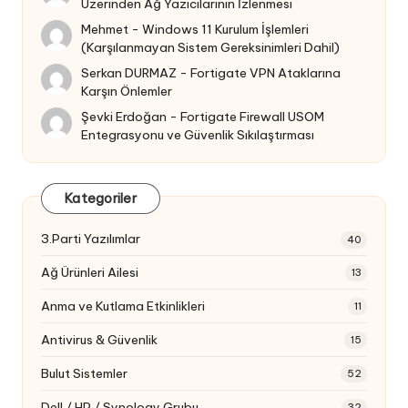
Üzerinden Ağ Yazıcılarının İzlenmesi
Mehmet
-
Windows 11 Kurulum İşlemleri
(Karşılanmayan Sistem Gereksinimleri Dahil)
Serkan DURMAZ
-
Fortigate VPN Ataklarına
Karşın Önlemler
Şevki Erdoğan
-
Fortigate Firewall USOM
Entegrasyonu ve Güvenlik Sıkılaştırması
Kategoriler
3.Parti Yazılımlar
40
Ağ Ürünleri Ailesi
13
Anma ve Kutlama Etkinlikleri
11
Antivirus & Güvenlik
15
Bulut Sistemler
52
Dell / HP / Synology Grubu
32