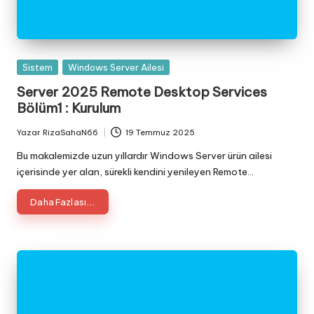
Posted
Sistem
Windows Server Ailesi
in
Server 2025 Remote Desktop Services
Bölüm1 : Kurulum
Yazar
RizaSahaN66
19 Temmuz 2025
Posted
by
Bu makalemizde uzun yıllardır Windows Server ürün ailesi
içerisinde yer alan, sürekli kendini yenileyen Remote…
Daha Fazlası...