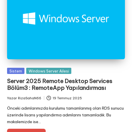
Posted
Sistem
Windows Server Ailesi
in
Server 2025 Remote Desktop Services
Bölüm3 : RemoteApp Yapılandırması
Yazar
RizaSahaN66
19 Temmuz 2025
Posted
by
Önceki adımlarımızda kurulumu tamamlanmış olan RDS sunucu
üzerinde lisans yapılandırma adımlarını tamamladık. Bu
makalemizde ise…