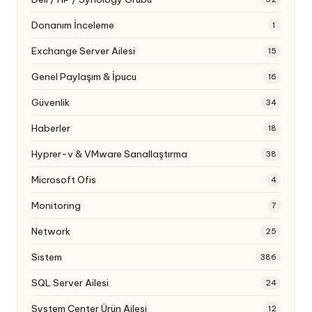
Donanım İnceleme
1
Exchange Server Ailesi
15
Genel Paylaşım & İpucu
16
Güvenlik
34
Haberler
18
Hyprer-v & VMware Sanallaştırma
38
Microsoft Ofis
4
Monitoring
7
Network
25
Sistem
386
SQL Server Ailesi
24
System Center Ürün Ailesi
12