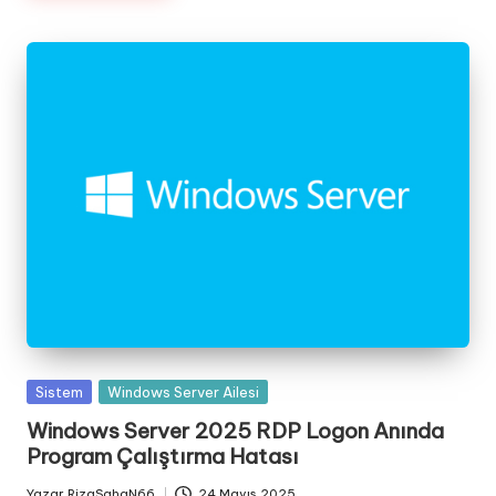
Posted
Sistem
Windows Server Ailesi
in
Windows Server 2025 RDP Logon Anında
Program Çalıştırma Hatası
Yazar
RizaSahaN66
24 Mayıs 2025