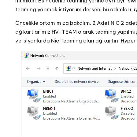
mümkün. Bu nedenle teaming yerine ayrı ayrı sw
teaming yapmak istiyorum derseni bu adımları uy
Öncelikle ortamımıza bakalım. 2 Adet NIC 2 adet
ağ kartlarımız HV-TEAM olarak teaming yapılmı
versiyonlarda Nic Teaming olan ağ kartını Hyper-