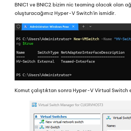
BNIC1 ve BNIC2 bizim nic teaming olacak olan ağ 
oluşturacağımız Hyper-V Switch’in ismidir.
Komut çalıştıktan sonra Hyper-V Virtual Switch 