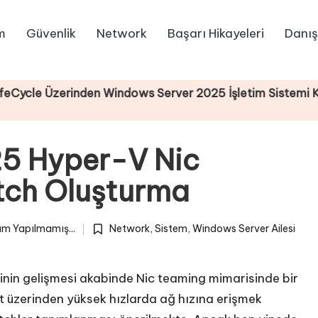
m
Güvenlik
Network
Başarı Hikayeleri
Danış
erinden Windows Server 2025 İşletim Sistemi Kurulumu
5 Hyper-V Nic
tch Oluşturma
m Yapılmamış...
Network
,
Sistem
,
Windows Server Ailesi
Posted
in
rinin gelişmesi akabinde Nic teaming mimarisinde bir
rt üzerinden yüksek hızlarda ağ hızına erişmek