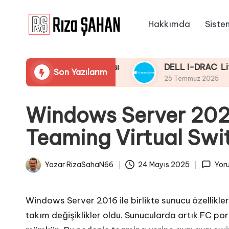
Hakkımda
Siste
Skip
R
to
IT
content
ı
Bilgi
Taraması Yapmaması
DELL I-DRAC LifeCycle Üz
Son Yazılarım
Paylaşım
z
25 Temmuz 2025
Portalı
a
Windows Server 202
Ş
Teaming Virtual Swi
A
H
Yazar
RizaSahaN66
24 Mayıs 2025
Yoru
Posted
A
by
N
Windows Server 2016 ile birlikte sunucu özellikle
takım değişiklikler oldu. Sunucularda artık FC po