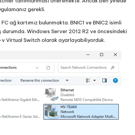
itchler tanımlanması önerilmekte. Ancak ben yinede
gulamanız gerekli.
 FC ağ kartımız bulunmakta. BNIC1 ve BNIC2 isimli
ş durumda. Windows Server 2012 R2 ve öncesindeki
v Virtual Switch olarak ayarlayabiliyorduk.