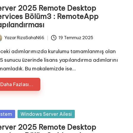
erver 2025 Remote Desktop
ervices Bölüm3 : RemoteApp
apılandırması
Yazar
RizaSahaN66
19 Temmuz 2025
ted
ceki adımlarımızda kurulumu tamamlanmış olan
S sunucu üzerinde lisans yapılandırma adımlarını
mamladık. Bu makalemizde ise…
Daha Fazlası...
sted
istem
Windows Server Ailesi
erver 2025 Remote Desktop