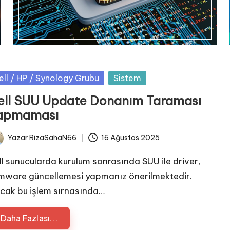
sted
ell / HP / Synology Grubu
Sistem
ell SUU Update Donanım Taraması
apmaması
Yazar
RizaSahaN66
16 Ağustos 2025
ted
ll sunucularda kurulum sonrasında SUU ile driver,
rmware güncellemesi yapmanız önerilmektedir.
cak bu işlem sırnasında…
Daha Fazlası...