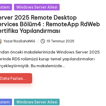
sted
istem
Windows Server Ailesi
erver 2025 Remote Desktop
ervices Bölüm4 : RemoteApp RdWeb
rtifika Yapılandırması
Yazar
RizaSahaN66
19 Temmuz 2025
ted
ndan önceki makalelerimizde Windows Server 2025
erinde RDS rolümüzü kurup temel yapılandırmaları
rçekleştirmiştik. Bu makalemizde…
Daha Fazlası...
sted
istem
Windows Server Ailesi