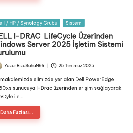
sted
ell / HP / Synology Grubu
Sistem
ELL I-DRAC LifeCycle Üzerinden
indows Server 2025 İşletim Sistemi
urulumu
Yazar
RizaSahaN66
25 Temmuz 2025
ted
 makalemizde elimizde yer alan Dell PowerEdge
60xs sunucuya I-Drac üzerinden erişim sağlayarak
feCyle ile…
Daha Fazlası...