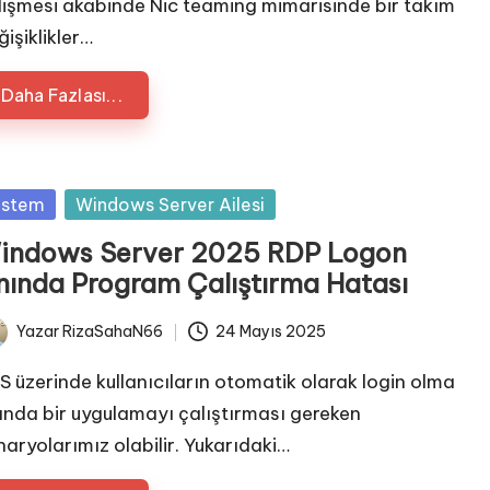
lişmesi akabinde Nic teaming mimarisinde bir takım
işiklikler…
Daha Fazlası...
sted
istem
Windows Server Ailesi
indows Server 2025 RDP Logon
nında Program Çalıştırma Hatası
Yazar
RizaSahaN66
24 Mayıs 2025
ted
S üzerinde kullanıcıların otomatik olarak login olma
ında bir uygulamayı çalıştırması gereken
naryolarımız olabilir. Yukarıdaki…