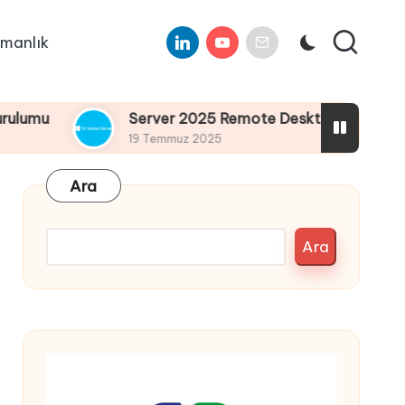
Linkedin
Youtube
E-
manlık
Mail
Server 2025 Remote Desktop Services Bölüm4 :
19 Temmuz 2025
Ara
Ara