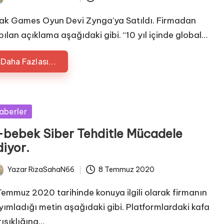
ted
ak Games Oyun Devi Zynga’ya Satıldı. Firmadan
pılan açıklama aşağıdaki gibi. “10 yıl içinde global…
Daha Fazlası...
sted
aberler
-bebek Siber Tehditle Mücadele
diyor.
Yazar
RizaSahaN66
8 Temmuz 2020
ted
Temmuz 2020 tarihinde konuya ilgili olarak firmanın
yımladığı metin aşağıdaki gibi. Platformlardaki kafa
rışıklığına…