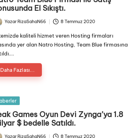
nusunda El Sıkıştı.
Yazar
RizaSahaN66
8 Temmuz 2020
ted
kemizde kaliteli hizmet veren Hosting firmaları
asında yer alan Natro Hosting, Team Blue firmasına
ıldı.…
Daha Fazlası...
sted
aberler
eak Games Oyun Devi Zynga’ya 1.8
lyar $ bedelle Satıldı.
Yazar
RizaSahaN66
8 Temmuz 2020