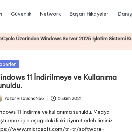
m
Güvenlik
Network
Başarı Hikayeleri
Danış
rinden Windows Server 2025 İşletim Sistemi Kurulumu
sted
aberler
indows 11 İndirilmeye ve Kullanıma
unuldu.
Yazar
RizaSahaN66
5 Ekim 2021
ted
ndows 11 İndirme ve kullanıma sunuldu. Medya
şturmak için aşağıdaki linki ziyaret edebilirsiniz.
tps://www.microsoft.com/tr-tr/software-