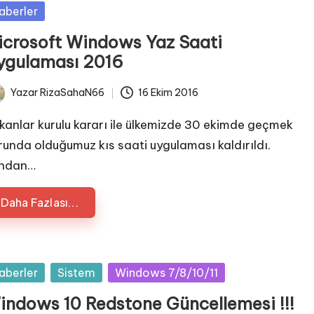
sted
aberler
icrosoft Windows Yaz Saati
ygulaması 2016
Yazar
RizaSahaN66
16 Ekim 2016
ted
kanlar kurulu kararı ile ülkemizde 30 ekimde geçmek
runda olduğumuz kıs saati uygulaması kaldırıldı.
ndan…
Daha Fazlası...
sted
aberler
Sistem
Windows 7/8/10/11
indows 10 Redstone Güncellemesi !!!