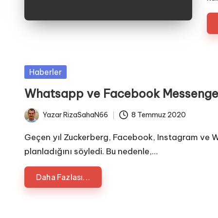
Posted
Haberler
in
Whatsapp ve Facebook Messenger B
Yazar
RizaSahaN66
8 Temmuz 2020
Posted
by
Geçen yıl Zuckerberg, Facebook, Instagram ve Wh
planladığını söyledi. Bu nedenle,…
Daha Fazlası...