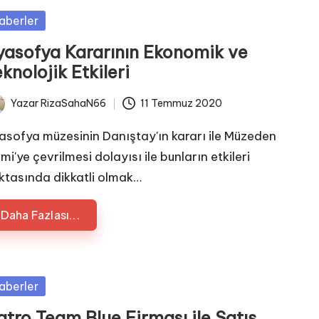
sted
aberler
yasofya Kararının Ekonomik ve
knolojik Etkileri
Yazar
RizaSahaN66
11 Temmuz 2020
ted
asofya müzesinin Danıştay'ın kararı ile Müzeden
i'ye çevrilmesi dolayısı ile bunların etkileri
ktasında dikkatli olmak…
Daha Fazlası...
sted
aberler
tro Team Blue Firması ile Satış