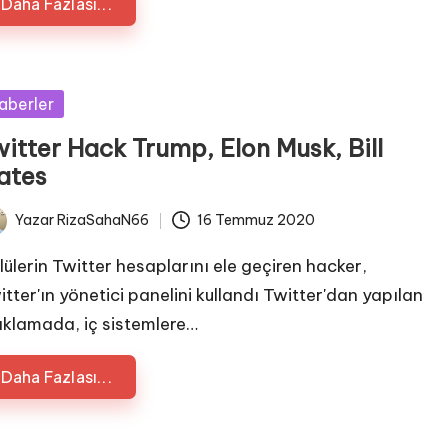
Daha Fazlası...
sted
aberler
itter Hack Trump, Elon Musk, Bill
ates
Yazar
RizaSahaN66
16 Temmuz 2020
ted
lülerin Twitter hesaplarını ele geçiren hacker,
itter'ın yönetici panelini kullandı Twitter'dan yapılan
ıklamada, iç sistemlere…
Daha Fazlası...