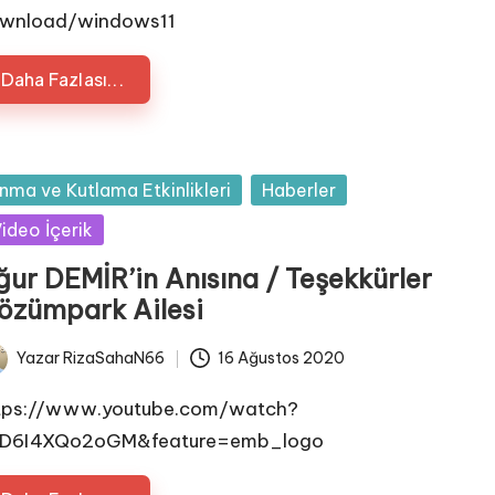
wnload/windows11
Daha Fazlası...
sted
nma ve Kutlama Etkinlikleri
Haberler
ideo İçerik
ğur DEMİR’in Anısına / Teşekkürler
özümpark Ailesi
Yazar
RizaSahaN66
16 Ağustos 2020
ted
tps://www.youtube.com/watch?
D6I4XQo2oGM&feature=emb_logo