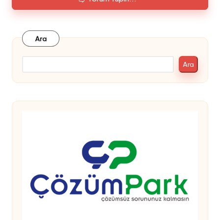
Ara
Ara