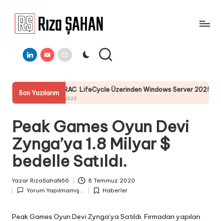
Skip
to
R
IT
content
ı
Linkedin
Youtube
E-
Bilgi
Mail
Paylaşım
z
Portalı
a
DELL I-DRAC LifeCycle Üzerinden Windows Server 2025 İşletim Si
Son Yazılarım
Ş
25 Temmuz 2025
A
Peak Games Oyun Devi
H
Zynga’ya 1.8 Milyar $
A
bedelle Satıldı.
N
Yazar
RizaSahaN66
8 Temmuz 2020
Posted
Yorum Yapılmamış...
Haberler
by
Posted
in
Peak Games Oyun Devi Zynga’ya Satıldı. Firmadan yapılan