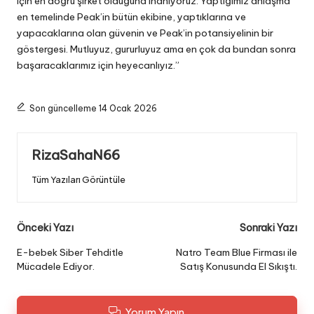
için en doğru şirket olduğuna inanıyoruz. Yaptığımız anlaşma
en temelinde Peak’in bütün ekibine, yaptıklarına ve
yapacaklarına olan güvenin ve Peak’in potansiyelinin bir
göstergesi. Mutluyuz, gururluyuz ama en çok da bundan sonra
başaracaklarımız için heyecanlıyız.”
Son güncelleme 14 Ocak 2026
RizaSahaN66
Tüm Yazıları Görüntüle
Post
Önceki Yazı
Sonraki Yazı
navigation
E-bebek Siber Tehditle
Natro Team Blue Firması ile
Mücadele Ediyor.
Satış Konusunda El Sıkıştı.
Yorum Yapın...