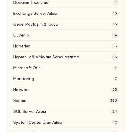
Donanım İnceleme
1
Exchange Server Ailesi
15
Genel Paylaşım & İpucu
16
Güvenlik
34
Haberler
18
Hyprer-v & VMware Sanallaştırma
38
Microsoft Ofis
4
Monitoring
7
Network
25
Sistem
386
SQL Server Ailesi
24
System Center Ürün Ailesi
12