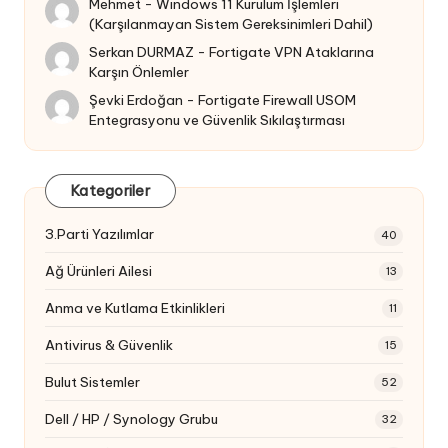
Mehmet
-
Windows 11 Kurulum İşlemleri
(Karşılanmayan Sistem Gereksinimleri Dahil)
Serkan DURMAZ
-
Fortigate VPN Ataklarına
Karşın Önlemler
Şevki Erdoğan
-
Fortigate Firewall USOM
Entegrasyonu ve Güvenlik Sıkılaştırması
Kategoriler
3.Parti Yazılımlar
40
Ağ Ürünleri Ailesi
13
Anma ve Kutlama Etkinlikleri
11
Antivirus & Güvenlik
15
Bulut Sistemler
52
Dell / HP / Synology Grubu
32