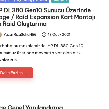
P DL380 Gen10 Sunucu Üzerinde
age / Raid Expansion Kart Montajı
e Raid Oluşturma
Yazar
RizaSahaN66
13 Ocak 2021
ted
rhaba bu makalemizde, HP DL 380 Gen 10
nucumuz üzerinde mevcutta var olan disk
valarının…
Daha Fazlası...
e Genel Yapılandırma