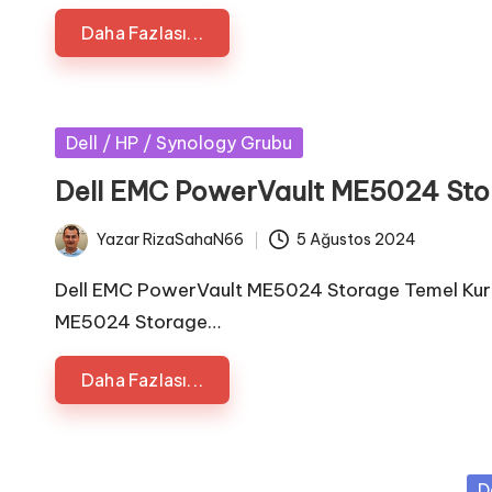
Daha Fazlası...
Posted
Dell / HP / Synology Grubu
in
Dell EMC PowerVault ME5024 Stor
Yazar
RizaSahaN66
5 Ağustos 2024
Posted
by
Dell EMC PowerVault ME5024 Storage Temel Kur
ME5024 Storage…
Daha Fazlası...
Po
D