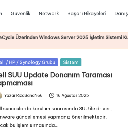
m
Güvenlik
Network
Başarı Hikayeleri
Danış
inden Windows Server 2025 İşletim Sistemi Kurulumu
sted
ell / HP / Synology Grubu
Sistem
ell SUU Update Donanım Taraması
apmaması
Yazar
RizaSahaN66
16 Ağustos 2025
ted
ll sunucularda kurulum sonrasında SUU ile driver,
rmware güncellemesi yapmanız önerilmektedir.
cak bu işlem sırnasında…