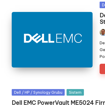
Po
D
in
D
S
Pos
by
De
Ge
Po
Posted
Dell / HP / Synology Grubu
Sistem
in
Dell EMC PowerVault ME5024 Fi