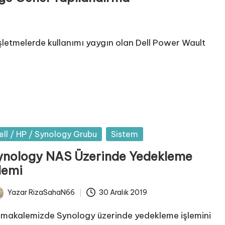
şletmelerde kullanımı yaygın olan Dell Power Wault
sted
ell / HP / Synology Grubu
Sistem
ynology NAS Üzerinde Yedekleme
lemi
Yazar
RizaSahaN66
30 Aralık 2019
ted
 makalemizde Synology üzerinde yedekleme işlemini