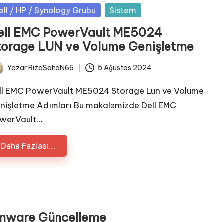
sted
ell / HP / Synology Grubu
Sistem
ell EMC PowerVault ME5024
torage LUN ve Volume Genişletme
Yazar
RizaSahaN66
5 Ağustos 2024
ted
ll EMC PowerVault ME5024 Storage Lun ve Volume
nişletme Adımları Bu makalemizde Dell EMC
werVault…
Daha Fazlası...
rmware Güncelleme