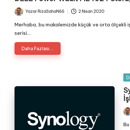
Yazar
RizaSahaN66
2 Nisan 2020
Posted
by
Merhaba, bu makalemizde küçük ve orta ölçekli i
serisi…
Daha Fazlası...
Po
D
in
S
İş
Pos
by
Bu