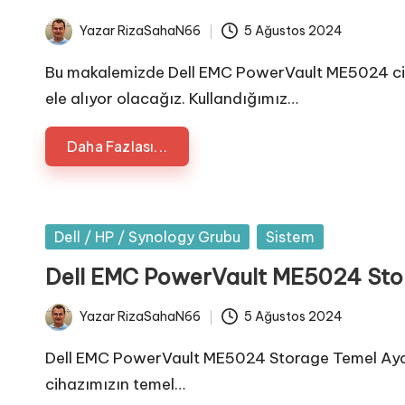
Yazar
RizaSahaN66
5 Ağustos 2024
Posted
by
Bu makalemizde Dell EMC PowerVault ME5024 cih
ele alıyor olacağız. Kullandığımız…
Daha Fazlası...
Posted
Dell / HP / Synology Grubu
Sistem
in
Dell EMC PowerVault ME5024 Stor
Yazar
RizaSahaN66
5 Ağustos 2024
Posted
by
Dell EMC PowerVault ME5024 Storage Temel Ay
cihazımızın temel…