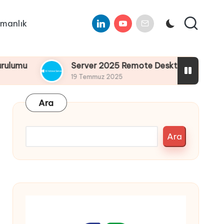
Linkedin
Youtube
E-
manlık
Mail
Server 2025 Remote Desktop Services Bölüm4 : 
19 Temmuz 2025
Ara
Ara