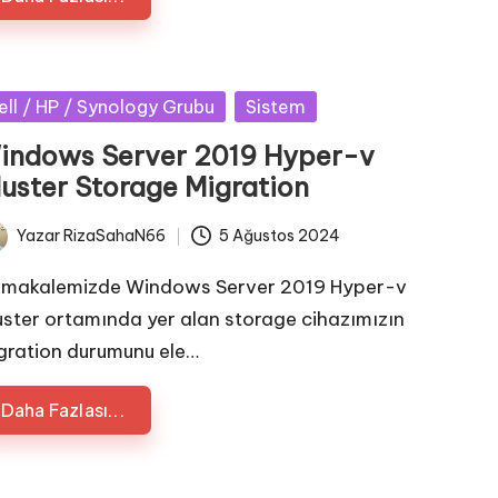
sted
ell / HP / Synology Grubu
Sistem
indows Server 2019 Hyper-v
luster Storage Migration
Yazar
RizaSahaN66
5 Ağustos 2024
ted
 makalemizde Windows Server 2019 Hyper-v
uster ortamında yer alan storage cihazımızın
gration durumunu ele…
Daha Fazlası...