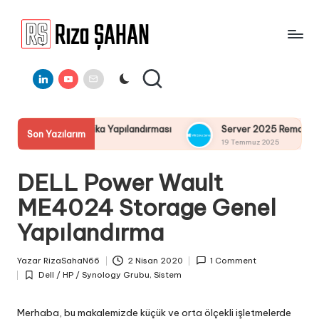
Skip
to
R
IT
content
ı
Linkedin
Youtube
E-
Bilgi
Mail
Paylaşım
z
Portalı
a
ifika Yapılandırması
Server 2025 Remote Desktop Services 
Son Yazılarım
Ş
19 Temmuz 2025
A
DELL Power Wault
H
ME4024 Storage Genel
A
Yapılandırma
N
Yazar
RizaSahaN66
2 Nisan 2020
1 Comment
Posted
Dell / HP / Synology Grubu
,
Sistem
by
Posted
in
Merhaba, bu makalemizde küçük ve orta ölçekli işletmelerde