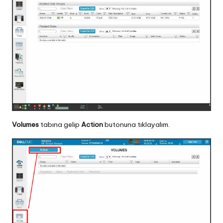
Volumes
tabına gelip
Action
butonuna tıklayalım.