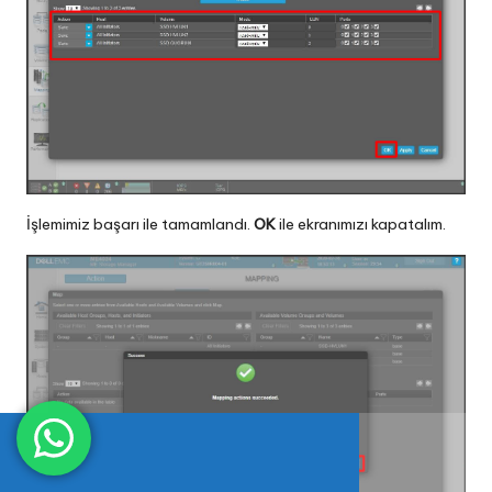
İşlemimiz başarı ile tamamlandı.
OK
ile ekranımızı kapatalım.