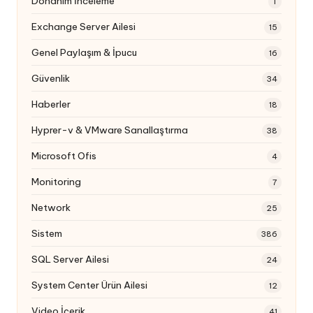
Donanım İnceleme
1
Exchange Server Ailesi
15
Genel Paylaşım & İpucu
16
Güvenlik
34
Haberler
18
Hyprer-v & VMware Sanallaştırma
38
Microsoft Ofis
4
Monitoring
7
Network
25
Sistem
386
SQL Server Ailesi
24
System Center Ürün Ailesi
12
Video İçerik
41