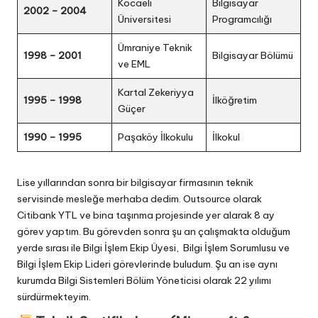
Kocaeli
Bilgisayar
2002 – 2004
Üniversitesi
Programcılığı
Ümraniye Teknik
1998 – 2001
Bilgisayar Bölümü
ve EML
Kartal Zekeriyya
1995 – 1998
İlköğretim
Güçer
1990 – 1995
Paşaköy İlkokulu
İlkokul
Lise yıllarından sonra bir bilgisayar firmasının teknik
servisinde mesleğe merhaba dedim. Outsource olarak
Citibank YTL ve bina taşınma projesinde yer alarak 8 ay
görev yaptım. Bu görevden sonra şu an çalışmakta olduğum
yerde sırası ile Bilgi İşlem Ekip Üyesi, Bilgi İşlem Sorumlusu ve
Bilgi İşlem Ekip Lideri görevlerinde buludum. Şu an ise aynı
kurumda Bilgi Sistemleri Bölüm Yöneticisi olarak 22 yılımı
sürdürmekteyim.