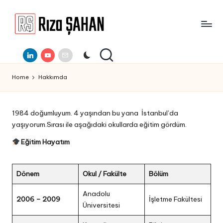
Skip
to
R
IT
content
ı
Linkedin
Youtube
E-
Bilgi
Mail
Paylaşım
z
Portalı
Home
Hakkımda
a
Ş
A
1984 doğumluyum. 4 yaşından bu yana İstanbul’da
yaşıyorum.Sırası ile aşağıdaki okullarda eğitim gördüm.
H
Eğitim Hayatım
A
N
Dönem
Okul / Fakülte
Bölüm
Anadolu
2006 – 2009
İşletme Fakültesi
Üniversitesi