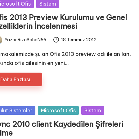
sted
icrosoft Ofis
Sistem
fis 2013 Preview Kurulumu ve Genel
elliklerin İncelenmesi
Yazar
RizaSahaN66
18 Temmuz 2012
ted
 makalemizde şu an Ofis 2013 preview adı ile anılan,
kında ofis ailesinin en yeni…
Daha Fazlası...
sted
ulut Sistemler
Microsoft Ofis
Sistem
nc 2010 client Kaydedilen Şifreleri
ilme