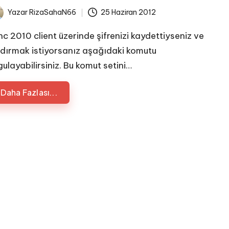
Yazar
RizaSahaN66
25 Haziran 2012
ted
nc 2010 client üzerinde şifrenizi kaydettiyseniz ve
ldırmak istiyorsanız aşağıdaki komutu
gulayabilirsiniz. Bu komut setini…
Daha Fazlası...