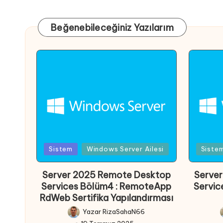
Beğenebileceğiniz Yazılarım
Posted
Poste
Sistem
Windows Server Ailesi
Siste
in
in
Server 2025 Remote Desktop
Serve
Services Bölüm4 : RemoteApp
Servic
RdWeb Sertifika Yapılandırması
Yazar
RizaSahaN66
Posted