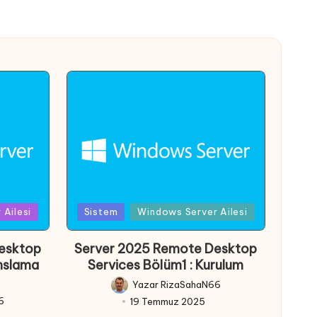
Posted
Ailesi
Sistem
Windows Server Ailesi
in
esktop
Server 2025 Remote Desktop
anslama
Services Bölüm1 : Kurulum
Yazar
RizaSahaN66
Posted
6
19 Temmuz 2025
by