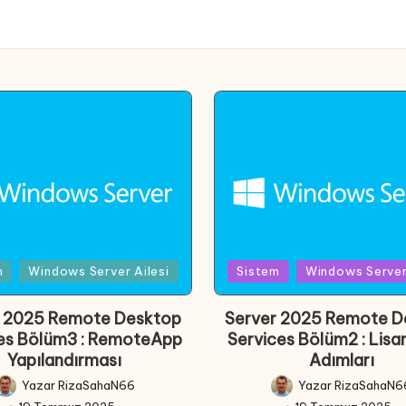
d
Posted
m
Windows Server Ailesi
Sistem
Windows Server 
in
r 2025 Remote Desktop
Server 2025 Remote D
es Bölüm3 : RemoteApp
Services Bölüm2 : Lis
Yapılandırması
Adımları
Yazar
RizaSahaN66
Yazar
RizaSahaN6
Posted
Posted