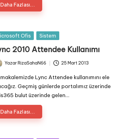
Daha Fazlası...
sted
icrosoft Ofis
Sistem
ync 2010 Attendee Kullanımı
Yazar
RizaSahaN66
25 Mart 2013
ted
 makalemizde Lync Attendee kullanımını ele
acağız. Geçmiş günlerde portalımız üzerinde
is365 bulut üzerinde gelen…
Daha Fazlası...