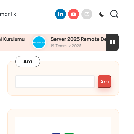
Linkedin
Youtube
E-
manlık
Mail
mu
Server 2025 Remote Desktop Services Bölüm
19 Temmuz 2025
Ara
Ara