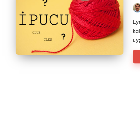
Pos
by
Ly
ka
uy