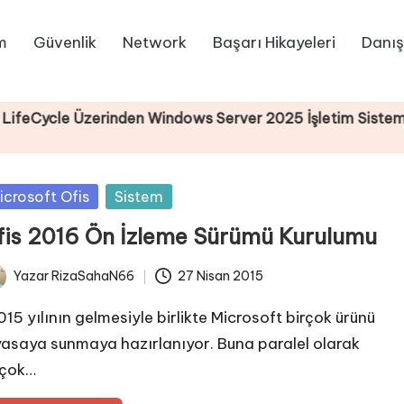
m
Güvenlik
Network
Başarı Hikayeleri
Danış
 Üzerinden Windows Server 2025 İşletim Sistemi Kurulu
sted
icrosoft Ofis
Sistem
fis 2016 Ön İzleme Sürümü Kurulumu
Yazar
RizaSahaN66
27 Nisan 2015
ted
15 yılının gelmesiyle birlikte Microsoft birçok ürünü
yasaya sunmaya hazırlanıyor. Buna paralel olarak
rçok…