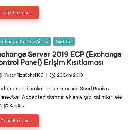
Daha Fazlası...
sted
xchange Server Ailesi
Sistem
xchange Server 2019 ECP (Exchange
ntrol Panel) Erişim Kısıtlaması
Yazar
RizaSahaN66
23 Ekim 2018
ted
ndan önceki makalelerde kurulum, Send Recive
nnector, Accepted domain ekleme gibi adımları ele
mıştık. Bu…
Daha Fazlası...