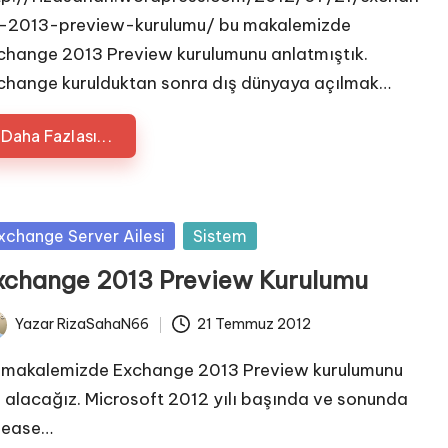
-2013-preview-kurulumu/ bu makalemizde
change 2013 Preview kurulumunu anlatmıştık.
change kurulduktan sonra dış dünyaya açılmak…
Daha Fazlası...
sted
xchange Server Ailesi
Sistem
xchange 2013 Preview Kurulumu
Yazar
RizaSahaN66
21 Temmuz 2012
ted
 makalemizde Exchange 2013 Preview kurulumunu
e alacağız. Microsoft 2012 yılı başında ve sonunda
lease…