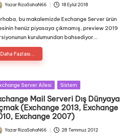
Yazar
RizaSahaN66
18 Eylül 2018
ted
rhaba, bu makalemizde Exchange Server ürün
lesinin henüz piyasaya çıkmamış, preview 2019
rsiyonunun kurulumundan bahsediyor…
Daha Fazlası...
sted
xchange Server Ailesi
Sistem
xchange Mail Serveri Dış Dünyaya
çmak (Exchange 2013, Exchange
010, Exchange 2007)
Yazar
RizaSahaN66
28 Temmuz 2012
ted