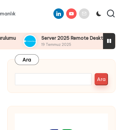
Linkedin
Youtube
E-
manlık
Mail
Server 2025 Remote Desktop Services Bölüm4 : Remo
19 Temmuz 2025
Ara
Ara