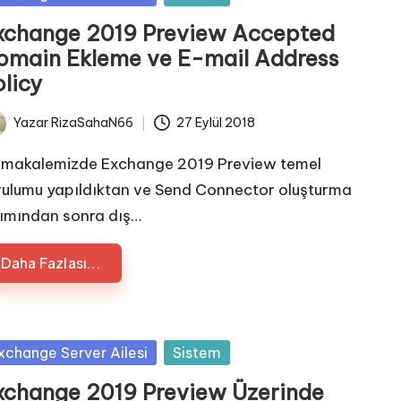
xchange 2019 Preview Accepted
omain Ekleme ve E-mail Address
olicy
Yazar
RizaSahaN66
27 Eylül 2018
ted
 makalemizde Exchange 2019 Preview temel
rulumu yapıldıktan ve Send Connector oluşturma
ımından sonra dış…
Daha Fazlası...
sted
xchange Server Ailesi
Sistem
xchange 2019 Preview Üzerinde