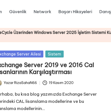
m
Güvenlik
Network
Başarı Hikayeleri
Danış
en Windows Server 2025 İşletim Sistemi Kurulumu
sted
xchange Server Ailesi
Sistem
xchange Server 2019 ve 2016 Cal
sanlarının Karşılaştırması
Yazar
RizaSahaN66
19 Kasım 2020
ted
rhaba, bu kısa blog yazımızda Exchange Server
erindeki CAL lisanslama modellerine ve bu
sanslama modellerinin…