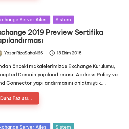
sted
xchange Server Ailesi
Sistem
xchange 2019 Preview Sertifika
apılandırması
Yazar
RizaSahaN66
15 Ekim 2018
ted
ndan önceki makalelerimizde Exchange Kurulumu,
cepted Domain yapılandırması, Address Policy ve
nd Connector yapılandırmasını anlatmıştık.…
Daha Fazlası...
sted
xchange Server Ailesi
Sistem