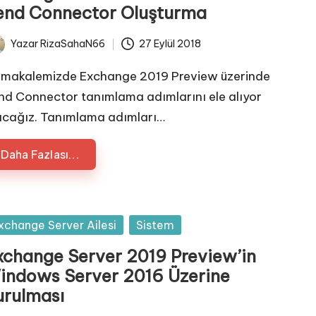
end Connector Oluşturma
Yazar
RizaSahaN66
27 Eylül 2018
ted
 makalemizde Exchange 2019 Preview üzerinde
nd Connector tanımlama adımlarını ele alıyor
acağız. Tanımlama adımları…
Daha Fazlası...
sted
xchange Server Ailesi
Sistem
xchange Server 2019 Preview’in
indows Server 2016 Üzerine
urulması