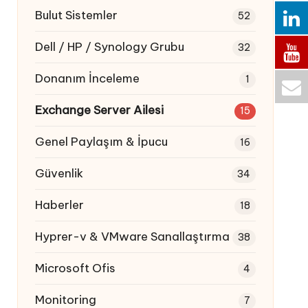
Bulut Sistemler
52
Dell / HP / Synology Grubu
32
Donanım İnceleme
1
Exchange Server Ailesi
15
Genel Paylaşım & İpucu
16
Güvenlik
34
Haberler
18
Hyprer-v & VMware Sanallaştırma
38
Microsoft Ofis
4
Monitoring
7