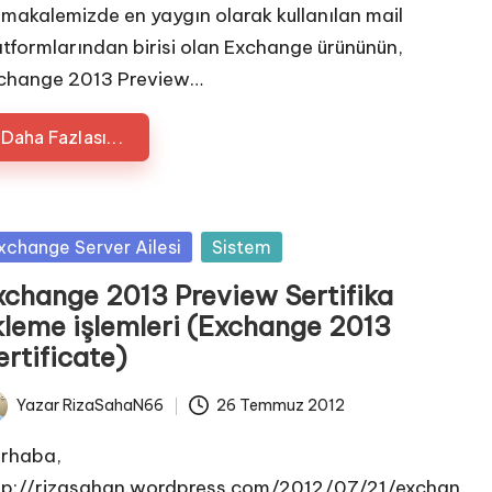
 makalemizde en yaygın olarak kullanılan mail
atformlarından birisi olan Exchange ürününün,
change 2013 Preview…
Daha Fazlası...
sted
xchange Server Ailesi
Sistem
xchange 2013 Preview Sertifika
kleme işlemleri (Exchange 2013
rtificate)
Yazar
RizaSahaN66
26 Temmuz 2012
ted
rhaba,
tp://rizasahan.wordpress.com/2012/07/21/exchan