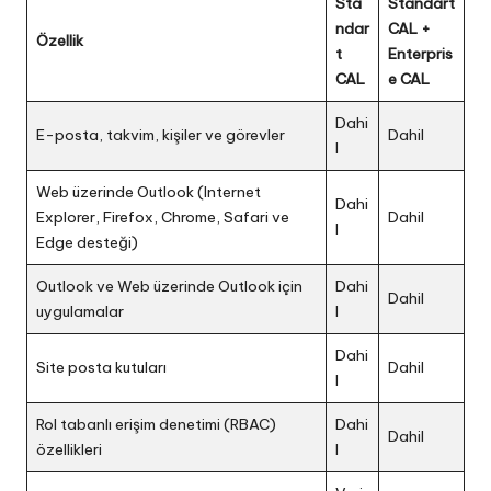
Sta
Standart
ndar
CAL +
Özellik
t
Enterpris
CAL
e CAL
Dahi
E-posta, takvim, kişiler ve görevler
Dahil
l
Web üzerinde Outlook (Internet
Dahi
Explorer, Firefox, Chrome, Safari ve
Dahil
l
Edge desteği)
Outlook ve Web üzerinde Outlook için
Dahi
Dahil
uygulamalar
l
Dahi
Site posta kutuları
Dahil
l
Rol tabanlı erişim denetimi (RBAC)
Dahi
Dahil
özellikleri
l