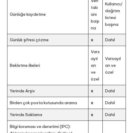
Veri
Kullanıcı/
tab
dağıtım
Günlüğe kaydetme
anı
listesi
başı
başına
na
Günlük şifresi çözme
x
Dahil
Vars
ayıl
Varsayıl
Bekletme ilkeleri
an
an ve
ve
özel
özel
Yerinde Arşiv
x
Dahil
Birden çok posta kutusunda arama
x
Dahil
Yerinde Saklama
x
Dahil
Bilgi koruması ve denetimi (IPC):