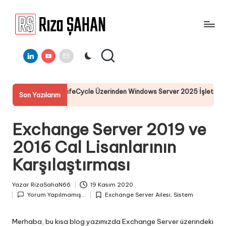
Skip
to
R
IT
content
ı
Linkedin
Youtube
E-
Bilgi
Mail
Paylaşım
z
Portalı
a
L I-DRAC LifeCycle Üzerinden Windows Server 2025 İşletim Sistemi Ku
Son Yazılarım
Ş
Temmuz 2025
A
Exchange Server 2019 ve
H
2016 Cal Lisanlarının
A
Karşılaştırması
N
Yazar
RizaSahaN66
19 Kasım 2020
Posted
Yorum Yapılmamış...
Exchange Server Ailesi
,
Sistem
by
Posted
in
Merhaba, bu kısa blog yazımızda Exchange Server üzerindeki