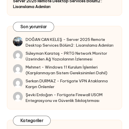
Server 2025 Remote Desktop Services Bölüm2 :
Lisanslama Adımları
Son yorumlar
DOĞAN CAN KELEŞ
-
Server 2025 Remote
Desktop Services Bölüm2 : Lisanslama Adımları
Süleyman Karataş
-
PRTG Network Monitor
Üzerinden Ağ Yazıcılarının İzlenmesi
Mehmet
-
Windows 11 Kurulum İşlemleri
(Karşılanmayan Sistem Gereksinimleri Dahil)
Serkan DURMAZ
-
Fortigate VPN Ataklarına
Karşın Önlemler
Şevki Erdoğan
-
Fortigate Firewall USOM
Entegrasyonu ve Güvenlik Sıkılaştırması
Kategoriler