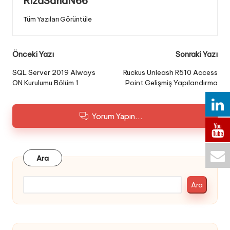
RizaSahaN66
Tüm Yazıları Görüntüle
Post
Önceki Yazı
Sonraki Yazı
navigation
SQL Server 2019 Always
Ruckus Unleash R510 Access
ON Kurulumu Bölüm 1
Point Gelişmiş Yapılandırma
Yorum Yapın...
Ara
Ara