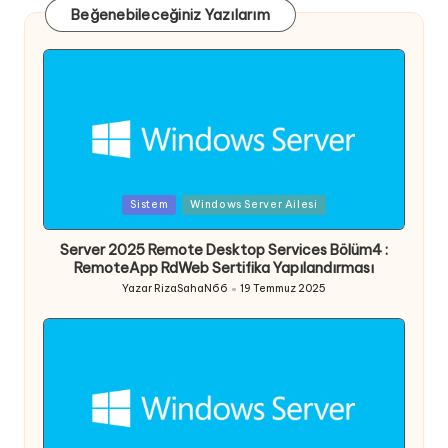
Beğenebileceğiniz Yazılarım
Posted
Sistem
Windows Server Ailesi
in
Server 2025 Remote Desktop Services Bölüm4 :
RemoteApp RdWeb Sertifika Yapılandırması
Yazar
RizaSahaN66
19 Temmuz 2025
Posted
by