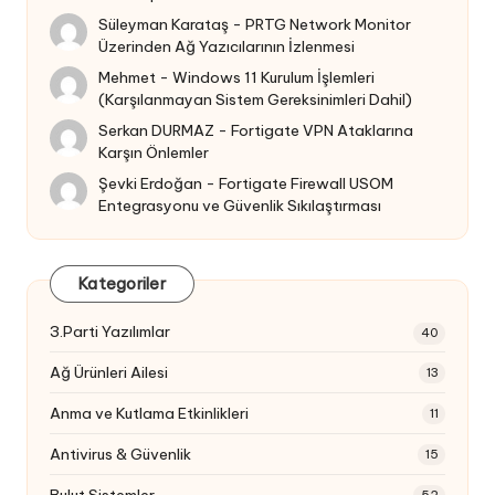
Süleyman Karataş
-
PRTG Network Monitor
Üzerinden Ağ Yazıcılarının İzlenmesi
Mehmet
-
Windows 11 Kurulum İşlemleri
(Karşılanmayan Sistem Gereksinimleri Dahil)
Serkan DURMAZ
-
Fortigate VPN Ataklarına
Karşın Önlemler
Şevki Erdoğan
-
Fortigate Firewall USOM
Entegrasyonu ve Güvenlik Sıkılaştırması
Kategoriler
3.Parti Yazılımlar
40
Ağ Ürünleri Ailesi
13
Anma ve Kutlama Etkinlikleri
11
Antivirus & Güvenlik
15
Bulut Sistemler