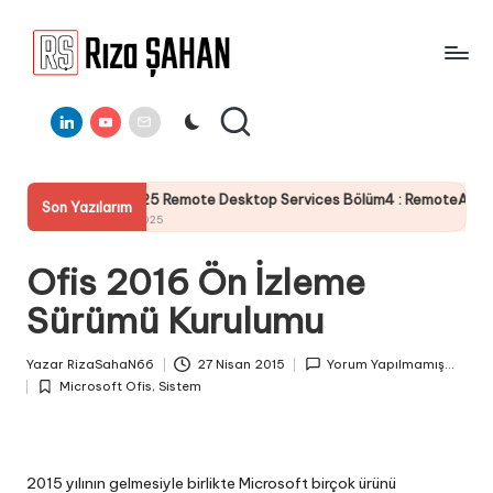
Skip
to
R
IT
content
ı
Linkedin
Youtube
E-
Bilgi
Mail
Paylaşım
z
Portalı
a
rver 2025 Remote Desktop Services Bölüm4 : RemoteApp RdWeb Sertifik
Son Yazılarım
Ş
 Temmuz 2025
A
Ofis 2016 Ön İzleme
H
Sürümü Kurulumu
A
N
Yazar
RizaSahaN66
27 Nisan 2015
Yorum Yapılmamış...
Posted
Microsoft Ofis
,
Sistem
by
Posted
in
2015 yılının gelmesiyle birlikte Microsoft birçok ürünü