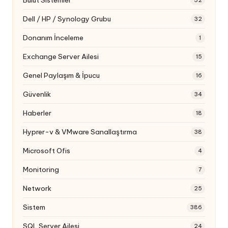
52
Dell / HP / Synology Grubu
32
Donanım İnceleme
1
Exchange Server Ailesi
15
Genel Paylaşım & İpucu
16
Güvenlik
34
Haberler
18
Hyprer-v & VMware Sanallaştırma
38
Microsoft Ofis
4
Monitoring
7
Network
25
Sistem
386
SQL Server Ailesi
24