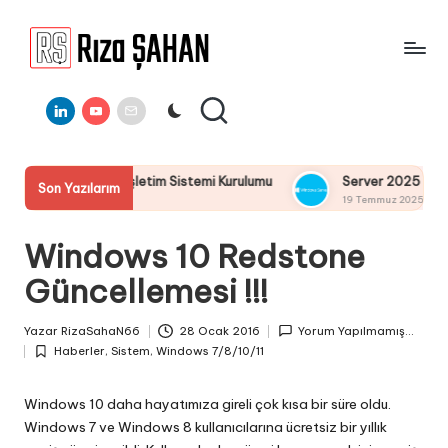
Skip
to
R
IT
content
ı
Linkedin
Youtube
E-
Bilgi
Mail
Paylaşım
z
Portalı
a
erver 2025 İşletim Sistemi Kurulumu
Server 2025 Remote Des
Son Yazılarım
Ş
19 Temmuz 2025
A
Windows 10 Redstone
H
Güncellemesi !!!
A
N
Yazar
RizaSahaN66
28 Ocak 2016
Yorum Yapılmamış...
Posted
Haberler
,
Sistem
,
Windows 7/8/10/11
by
Posted
in
Windows 10 daha hayatımıza gireli çok kısa bir süre oldu.
Windows 7 ve Windows 8 kullanıcılarına ücretsiz bir yıllık