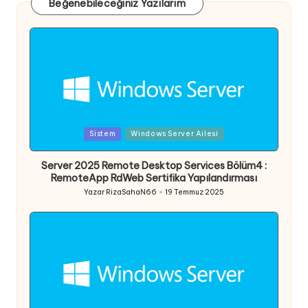
Beğenebileceğiniz Yazılarım
Posted
Sistem
Windows Server Ailesi
in
Server 2025 Remote Desktop Services Bölüm4 :
RemoteApp RdWeb Sertifika Yapılandırması
Yazar
RizaSahaN66
19 Temmuz 2025
Posted
by