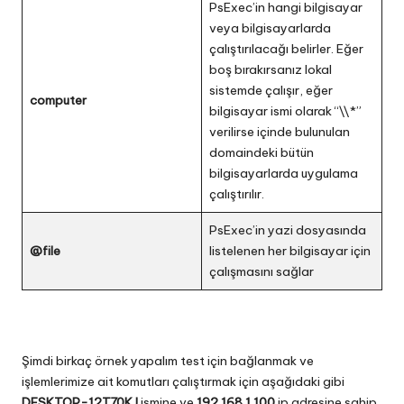
PsExec’in hangi bilgisayar
veya bilgisayarlarda
çalıştırılacağı belirler. Eğer
boş bırakırsanız lokal
sistemde çalışır, eğer
computer
bilgisayar ismi olarak “\\*”
verilirse içinde bulunulan
domaindeki bütün
bilgisayarlarda uygulama
çalıştırılır.
PsExec’in yazi dosyasında
@file
listelenen her bilgisayar için
çalışmasını sağlar
Şimdi birkaç örnek yapalım test için bağlanmak ve
işlemlerimize ait komutları çalıştırmak için aşağıdaki gibi
DESKTOP-12T70KJ
ismine ve
192.168.1.100
ip adresine sahip