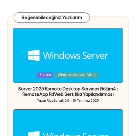
Beğenebileceğiniz Yazılarım
Posted
Sistem
Windows Server Ailesi
in
Server 2025 Remote Desktop Services Bölüm4 :
RemoteApp RdWeb Sertifika Yapılandırması
Yazar
RizaSahaN66
19 Temmuz 2025
Posted
by