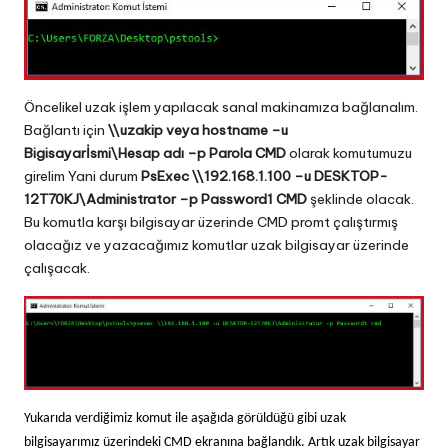
Öncelikel uzak işlem yapılacak sanal makinamıza bağlanalım.
Bağlantı için
\\uzakip
veya hostname –u
Bigisayarİsmi\Hesap adı –p Parola CMD
olarak komutumuzu
girelim Yani durum
PsExec
\\192.168.1.100
–u DESKTOP-
12T70KJ\Administrator –p Password1 CMD
şeklinde olacak.
Bu komutla karşı bilgisayar üzerinde CMD promt çalıştırmış
olacağız ve yazacağımız komutlar uzak bilgisayar üzerinde
çalışacak.
Yukarıda verdiğimiz komut ile aşağıda görüldüğü gibi uzak
bilgisayarımız üzerindeki CMD ekranına bağlandık. Artık uzak bilgisayar