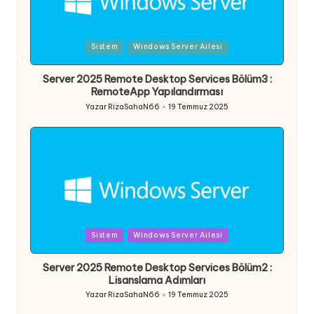
Posted
Sistem
Windows Server Ailesi
in
Server 2025 Remote Desktop Services Bölüm3 :
RemoteApp Yapılandırması
Yazar
RizaSahaN66
19 Temmuz 2025
Posted
by
Posted
Sistem
Windows Server Ailesi
in
Server 2025 Remote Desktop Services Bölüm2 :
Lisanslama Adımları
Yazar
RizaSahaN66
19 Temmuz 2025
Posted
by