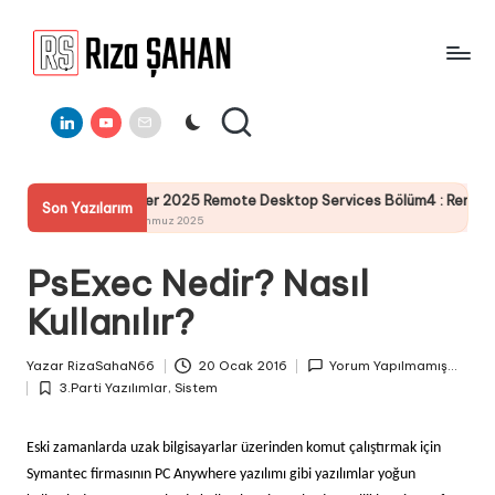
Skip
to
R
IT
content
ı
Linkedin
Youtube
E-
Bilgi
Mail
Paylaşım
z
Portalı
a
erver 2025 Remote Desktop Services Bölüm4 : RemoteApp RdWeb Sertif
Son Yazılarım
Ş
9 Temmuz 2025
A
PsExec Nedir? Nasıl
H
Kullanılır?
A
N
Yazar
RizaSahaN66
20 Ocak 2016
Yorum Yapılmamış...
Posted
3.Parti Yazılımlar
,
Sistem
by
Posted
in
Eski zamanlarda uzak bilgisayarlar üzerinden komut çalıştırmak için
Symantec firmasının PC Anywhere yazılımı gibi yazılımlar yoğun