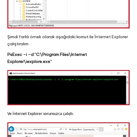
Şimdi farklı örnek olarak aşağıdaki komut ile İnternet Explorer
çalıştıralım.
PsExec –i –d “C:\Program Files\Internet
Explorer\iexplore.exe”
Ve İnternet Explorer sorunsuzca çalıştı.