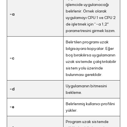
işlemcide uygulanacağı
belirlenir. Örnek olarak
-a
uygulamayı CPU 1 ve CPU 2
de işletmek için “-a 1,2″
parametresini girmek lazım.
Belirtilen programı uzak
bilgisayara kopyalar. Eğer
boş bırakılırsa uygulamanın
-c
uzak sistemde çalıştırılabilir
sistem yolu üzerinde
bulunması gereklidir.
Uygulamanın bitmesini
-d
bekleme.
Belirlenmiş kullanıcı profilini
-e
yükler.
Program uzak sistemde