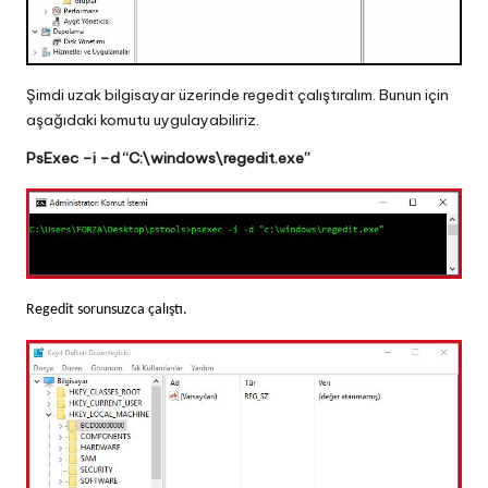
Şimdi uzak bilgisayar üzerinde regedit çalıştıralım. Bunun için
aşağıdaki komutu uygulayabiliriz.
PsExec –i –d “C:\windows\regedit.exe”
Regedit sorunsuzca çalıştı.