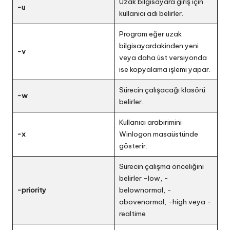
Uzak bilgisayara giriş için
-u
kullanıcı adı belirler.
Program eğer uzak
bilgisayardakinden yeni
-v
veya daha üst versiyonda
ise kopyalama işlemi yapar.
Sürecin çalışacağı klasörü
-w
belirler.
Kullanıcı arabirimini
-x
Winlogon masaüstünde
gösterir.
Sürecin çalışma önceliğini
belirler -low, -
-priority
belownormal, -
abovenormal, -high veya -
realtime