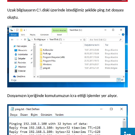
Uzak bilgisayarın C:\ diski üzerinde istediğimiz şekilde ping.txt dosyası
oluştu.
Dosyamızın içeriğinde komutumuzun icra ettiği işlemler yer alıyor.