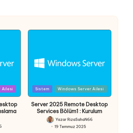
Posted
Ailesi
Sistem
Windows Server Ailesi
in
esktop
Server 2025 Remote Desktop
anslama
Services Bölüm1 : Kurulum
Yazar
RizaSahaN66
Posted
6
19 Temmuz 2025
by