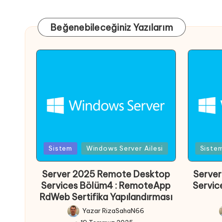
Beğenebileceğiniz Yazılarım
Posted
Poste
Sistem
Windows Server Ailesi
Siste
in
in
Server 2025 Remote Desktop
Serve
Services Bölüm4 : RemoteApp
Servic
RdWeb Sertifika Yapılandırması
Yazar
RizaSahaN66
Posted