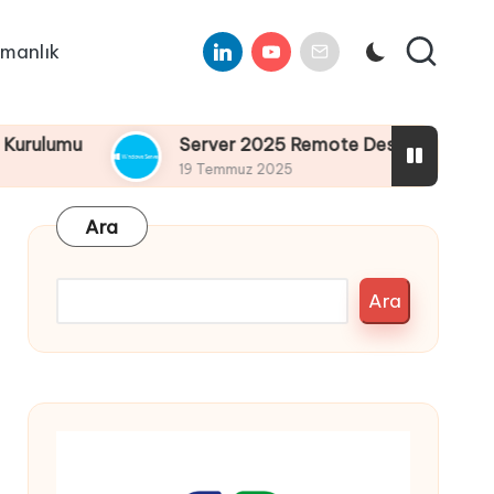
Linkedin
Youtube
E-
manlık
Mail
mu
Server 2025 Remote Desktop Services Bölüm
19 Temmuz 2025
Ara
Ara