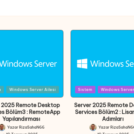
d
Posted
m
Windows Server Ailesi
Sistem
Windows Server 
in
r 2025 Remote Desktop
Server 2025 Remote D
es Bölüm3 : RemoteApp
Services Bölüm2 : Lis
Yapılandırması
Adımları
Yazar
RizaSahaN66
Yazar
RizaSahaN6
Posted
Posted