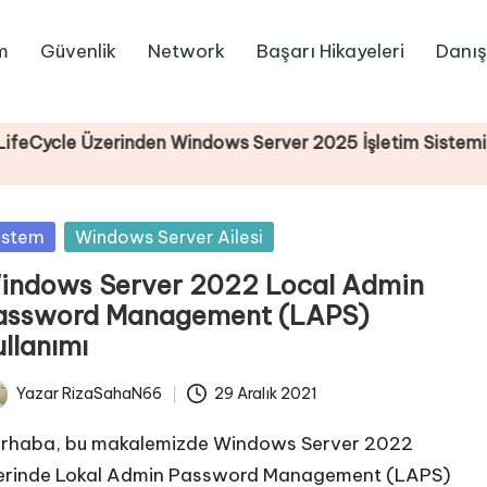
m
Güvenlik
Network
Başarı Hikayeleri
Danış
 Üzerinden Windows Server 2025 İşletim Sistemi Kurulu
sted
istem
Windows Server Ailesi
indows Server 2022 Local Admin
assword Management (LAPS)
llanımı
Yazar
RizaSahaN66
29 Aralık 2021
ted
rhaba, bu makalemizde Windows Server 2022
erinde Lokal Admin Password Management (LAPS)