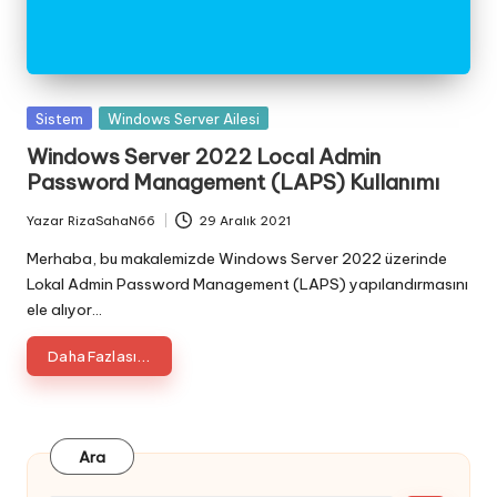
Posted
Sistem
Windows Server Ailesi
in
Windows Server 2022 Local Admin
Password Management (LAPS) Kullanımı
Yazar
RizaSahaN66
29 Aralık 2021
Posted
by
Merhaba, bu makalemizde Windows Server 2022 üzerinde
Lokal Admin Password Management (LAPS) yapılandırmasını
ele alıyor…
Daha Fazlası...
Ara