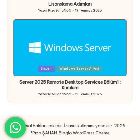
Lisanslama Adımları
Yazar
RizaSahaN66
19 Temmuz 2025
Posted
by
Posted
Sistem
Windows Server Ailesi
in
Server 2025 Remote Desktop Services Bölüm1 :
Kurulum
Yazar
RizaSahaN66
19 Temmuz 2025
Posted
by
Tüm yasal hakları saklıdır. İzinsiz kullanımı yasaktır. 2026 -
®Rıza ŞAHAN.
Bloglo WordPress Theme