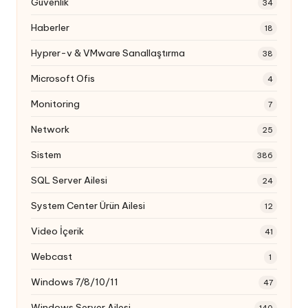
Güvenlik
34
Haberler
18
Hyprer-v & VMware Sanallaştırma
38
Microsoft Ofis
4
Monitoring
7
Network
25
Sistem
386
SQL Server Ailesi
24
System Center Ürün Ailesi
12
Video İçerik
41
Webcast
1
Windows 7/8/10/11
47
Windows Server Ailesi
140