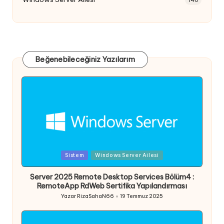
Beğenebileceğiniz Yazılarım
Posted
Sistem
Windows Server Ailesi
in
Server 2025 Remote Desktop Services Bölüm4 :
RemoteApp RdWeb Sertifika Yapılandırması
Yazar
RizaSahaN66
19 Temmuz 2025
Posted
by