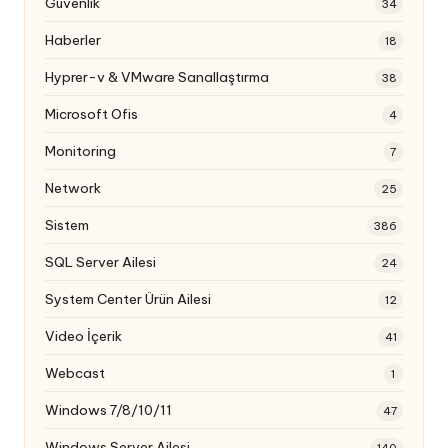
Güvenlik
34
Haberler
18
Hyprer-v & VMware Sanallaştırma
38
Microsoft Ofis
4
Monitoring
7
Network
25
Sistem
386
SQL Server Ailesi
24
System Center Ürün Ailesi
12
Video İçerik
41
Webcast
1
Windows 7/8/10/11
47
Windows Server Ailesi
140