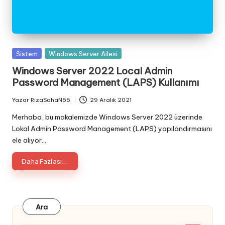
Posted
Sistem
Windows Server Ailesi
in
Windows Server 2022 Local Admin
Password Management (LAPS) Kullanımı
Yazar
RizaSahaN66
29 Aralık 2021
Posted
by
Merhaba, bu makalemizde Windows Server 2022 üzerinde
Lokal Admin Password Management (LAPS) yapılandırmasını
ele alıyor…
Daha Fazlası...
Ara