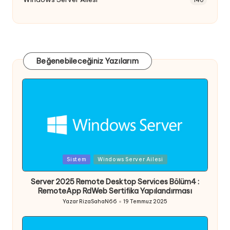
Beğenebileceğiniz Yazılarım
Posted
Sistem
Windows Server Ailesi
in
Server 2025 Remote Desktop Services Bölüm4 :
RemoteApp RdWeb Sertifika Yapılandırması
Yazar
RizaSahaN66
19 Temmuz 2025
Posted
by