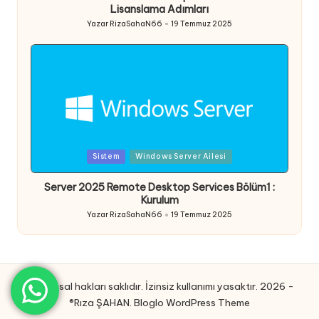
Lisanslama Adımları
Yazar
RizaSahaN66
19 Temmuz 2025
Posted
by
Posted
Sistem
Windows Server Ailesi
in
Server 2025 Remote Desktop Services Bölüm1 :
Kurulum
Yazar
RizaSahaN66
19 Temmuz 2025
Posted
by
Tüm yasal hakları saklıdır. İzinsiz kullanımı yasaktır. 2026 -
®Rıza ŞAHAN.
Bloglo WordPress Theme