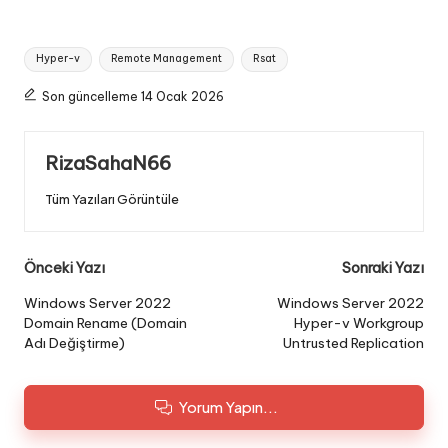
Tags:
Hyper-v
Remote Management
Rsat
Son güncelleme 14 Ocak 2026
RizaSahaN66
Tüm Yazıları Görüntüle
Post
Önceki Yazı
Sonraki Yazı
navigation
Windows Server 2022
Windows Server 2022
Domain Rename (Domain
Hyper-v Workgroup
Adı Değiştirme)
Untrusted Replication
Yorum Yapın...