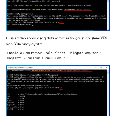
Bu işlemden sonra aşağıdaki komut setini çalıştırıp işlemi
YES
yani
Y
ile onaylayalım.
Enable-WSManCredSSP -role client -DelegateComputer " 
Bağlantı kurulacak sunucu ismi "