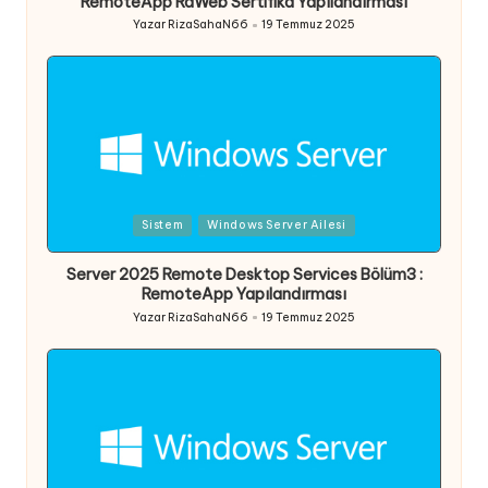
RemoteApp RdWeb Sertifika Yapılandırması
Yazar
RizaSahaN66
19 Temmuz 2025
Posted
by
Posted
Sistem
Windows Server Ailesi
in
Server 2025 Remote Desktop Services Bölüm3 :
RemoteApp Yapılandırması
Yazar
RizaSahaN66
19 Temmuz 2025
Posted
by