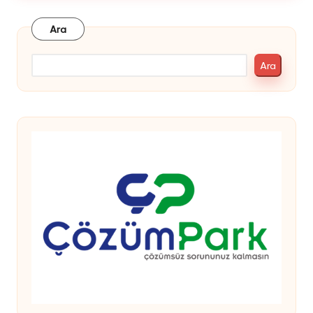
Ara
Ara