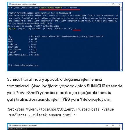
Sunucu1 tarafında yapacak olduğumuz işlemlerimiz
tamamlandı. Şimdi bağlantı yapacak olan
SUNUCU2
üzerinde
yine PowerShell’i yönetici olarak açıp aşağıdaki komutu
çalıştıralım. Sonrasında işlemi
YES
yani
Y
ile onaylayalım.
Set-item WSMan:\localhost\Client\TrustedHosts -value 
"Bağlantı kurulacak sunucu ismi "