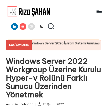
Skip
to
R
IT
content
ı
Linkedin
Youtube
E-
Bilgi
Mail
Paylaşım
z
Portalı
a
ws Server 2025 İşletim Sistemi Kurulumu
Server 2025 Remote
Son Yazılarım
Ş
19 Temmuz 2025
A
Windows Server 2022
H
Workgroup Üzerine Kurulu
A
Hyper-v Rolünü Farklı
N
Sunucu Üzerinden
Yönetmek
Yazar
RizaSahaN66
28 Şubat 2022
Posted