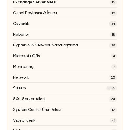
Exchange Server Ailesi
15
Genel Paylaşım & İpucu
16
Güvenlik
34
Haberler
18
Hyprer-v & VMware Sanallaştırma
38
Microsoft Ofis
4
Monitoring
7
Network
25
Sistem
386
SQL Server Ailesi
24
System Center Ürün Ailesi
12
Video İçerik
41