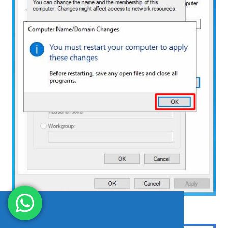
Ayarlarımız restart sonrasında aşağıdaki gibi oldu.