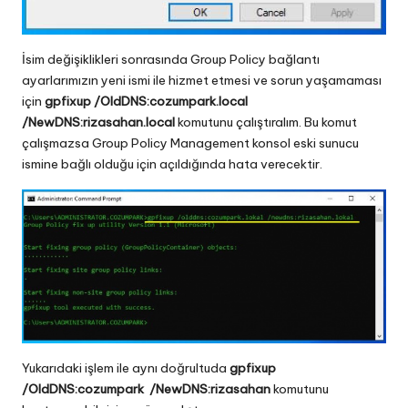
İsim değişiklikleri sonrasında Group Policy bağlantı
ayarlarımızın yeni ismi ile hizmet etmesi ve sorun yaşamaması
için
gpfixup /OldDNS:cozumpark.local
/NewDNS:rizasahan.local
komutunu çalıştıralım. Bu komut
çalışmazsa Group Policy Management konsol eski sunucu
ismine bağlı olduğu için açıldığında hata verecektir.
Yukarıdaki işlem ile aynı doğrultuda
gpfixup
/OldDNS:cozumpark /NewDNS:rizasahan
komutunu