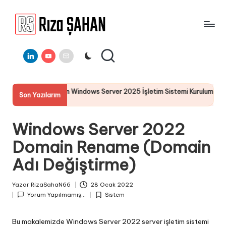
Skip
to
R
IT
content
ı
Linkedin
Youtube
E-
Bilgi
Mail
Paylaşım
z
Portalı
a
indows Server 2025 İşletim Sistemi Kurulumu
Server 2025 Re
Son Yazılarım
Ş
19 Temmuz 2025
A
Windows Server 2022
H
Domain Rename (Domain
A
Adı Değiştirme)
N
Yazar
RizaSahaN66
28 Ocak 2022
Posted
Yorum Yapılmamış...
Sistem
by
Posted
in
Bu makalemizde Windows Server 2022 server işletim sistemi