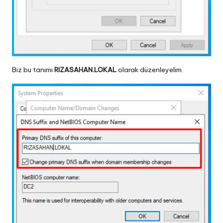
Biz bu tanımı
RIZASAHAN.LOKAL
olarak düzenleyelim.