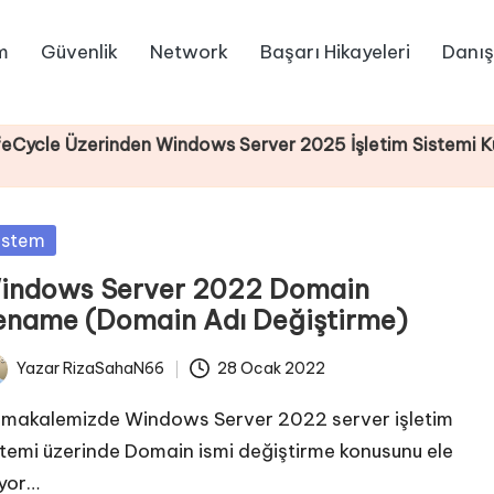
m
Güvenlik
Network
Başarı Hikayeleri
Danış
zerinden Windows Server 2025 İşletim Sistemi Kurulumu
sted
istem
indows Server 2022 Domain
ename (Domain Adı Değiştirme)
Yazar
RizaSahaN66
28 Ocak 2022
ted
 makalemizde Windows Server 2022 server işletim
stemi üzerinde Domain ismi değiştirme konusunu ele
ıyor…