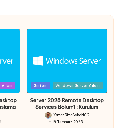
Posted
Ailesi
Sistem
Windows Server Ailesi
in
esktop
Server 2025 Remote Desktop
anslama
Services Bölüm1 : Kurulum
Yazar
RizaSahaN66
Posted
6
19 Temmuz 2025
by