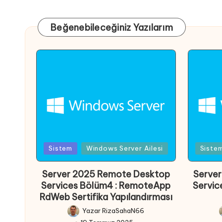
Beğenebileceğiniz Yazılarım
Posted
Poste
Sistem
Windows Server Ailesi
Siste
in
in
Server 2025 Remote Desktop
Serve
Services Bölüm4 : RemoteApp
Servic
RdWeb Sertifika Yapılandırması
Yazar
RizaSahaN66
Posted