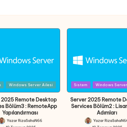
d
Posted
m
Windows Server Ailesi
Sistem
Windows Server 
in
r 2025 Remote Desktop
Server 2025 Remote D
es Bölüm3 : RemoteApp
Services Bölüm2 : Lis
Yapılandırması
Adımları
Yazar
RizaSahaN66
Yazar
RizaSahaN6
Posted
Posted