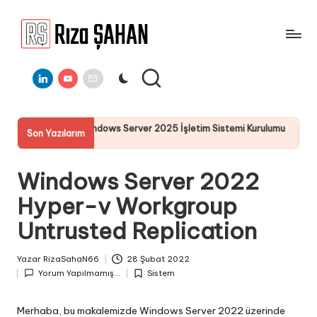
Skip
to
R
IT
content
ı
Linkedin
Youtube
E-
Bilgi
Mail
Paylaşım
z
Portalı
a
erver 2025 İşletim Sistemi Kurulumu
Server 2025 Remote De
Son Yazılarım
Ş
19 Temmuz 2025
A
Windows Server 2022
H
Hyper-v Workgroup
A
Untrusted Replication
N
Yazar
RizaSahaN66
28 Şubat 2022
Posted
Yorum Yapılmamış...
Sistem
by
Posted
in
Merhaba, bu makalemizde Windows Server 2022 üzerinde