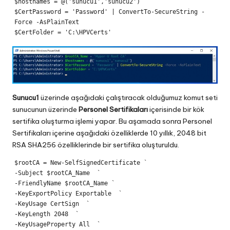
$hostnames = @('sunucu1','sunucu2')

$CertPassword = 'Password' | ConvertTo-SecureString -
Force -AsPlainText

Sunucu1
üzerinde aşağıdaki çalıştıracak olduğumuz komut seti
sunucunun üzerinde
Personel Sertifikaları
içerisinde bir kök
sertifika oluşturma işlemi yapar. Bu aşamada sonra Personel
Sertifikaları içerine aşağıdaki özelliklerde 10 yıllık, 2048 bit
RSA SHA256 özelliklerinde bir sertifika oluşturuldu.
$rootCA = New-SelfSignedCertificate `

-Subject $rootCA_Name  `

-FriendlyName $rootCA_Name `

-KeyExportPolicy Exportable  `

-KeyUsage CertSign  `

-KeyLength 2048  `

-KeyUsageProperty All  `
