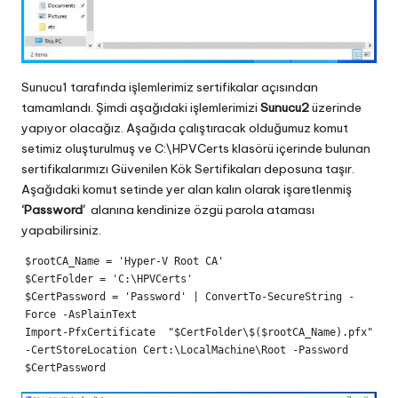
Sunucu1 tarafında işlemlerimiz sertifikalar açısından
tamamlandı. Şimdi aşağıdaki işlemlerimizi
Sunucu2
üzerinde
yapıyor olacağız. Aşağıda çalıştıracak olduğumuz komut
setimiz oluşturulmuş ve C:\HPVCerts klasörü içerinde bulunan
sertifikalarımızı Güvenilen Kök Sertifikaları deposuna taşır.
Aşağıdaki komut setinde yer alan kalın olarak işaretlenmiş
‘Password’
alanına kendinize özgü parola ataması
yapabilirsiniz.
$rootCA_Name = 'Hyper-V Root CA'

$CertFolder = 'C:\HPVCerts'

$CertPassword = 'Password' | ConvertTo-SecureString -
Force -AsPlainText

Import-PfxCertificate  "$CertFolder\$($rootCA_Name).pfx" 
-CertStoreLocation Cert:\LocalMachine\Root -Password 
$CertPassword