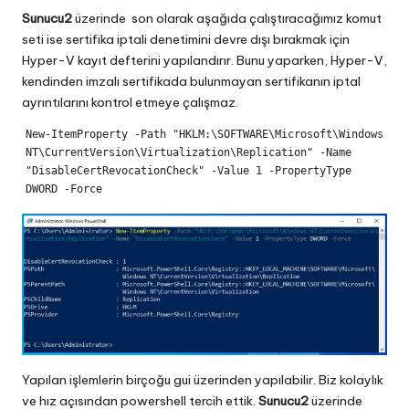
Sunucu2
üzerinde son olarak aşağıda çalıştıracağımız komut
seti ise sertifika iptali denetimini devre dışı bırakmak için
Hyper-V kayıt defterini yapılandırır. Bunu yaparken, Hyper-V,
kendinden imzalı sertifikada bulunmayan sertifikanın iptal
ayrıntılarını kontrol etmeye çalışmaz.
New-ItemProperty -Path "HKLM:\SOFTWARE\Microsoft\Windows 
NT\CurrentVersion\Virtualization\Replication" -Name 
"DisableCertRevocationCheck" -Value 1 -PropertyType 
DWORD -Force
Yapılan işlemlerin birçoğu gui üzerinden yapılabilir. Biz kolaylık
ve hız açısından powershell tercih ettik.
Sunucu2
üzerinde