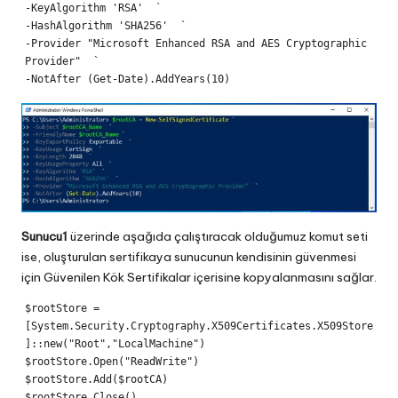
-KeyAlgorithm 'RSA'  `

-HashAlgorithm 'SHA256'  `

-Provider "Microsoft Enhanced RSA and AES Cryptographic 
Provider"  `

Sunucu1
üzerinde aşağıda çalıştıracak olduğumuz komut seti
ise, oluşturulan sertifikaya sunucunun kendisinin güvenmesi
için Güvenilen Kök Sertifikalar içerisine kopyalanmasını sağlar.
$rootStore = 
[System.Security.Cryptography.X509Certificates.X509Store
]::new("Root","LocalMachine")

$rootStore.Open("ReadWrite")

$rootStore.Add($rootCA)
