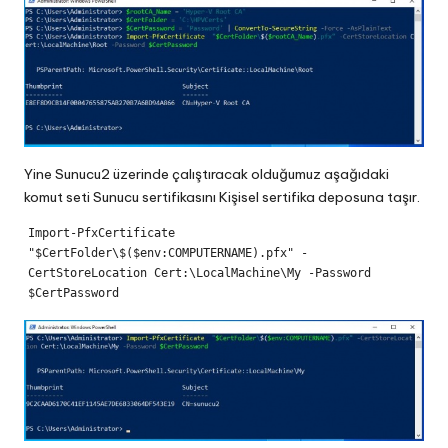
Yine Sunucu2 üzerinde çalıştıracak olduğumuz aşağıdaki
komut seti Sunucu sertifikasını Kişisel sertifika deposuna taşır.
Import-PfxCertificate  
"$CertFolder\$($env:COMPUTERNAME).pfx" -
CertStoreLocation Cert:\LocalMachine\My -Password 
$CertPassword