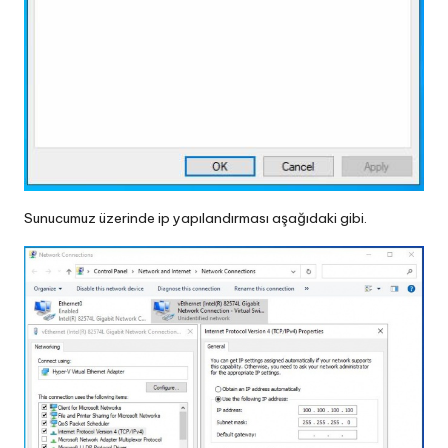
Sunucumuz üzerinde ip yapılandırması aşağıdaki gibi.