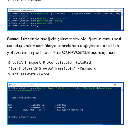
Sunucu1
üzerinde aşağıda çalıştıracak olduğumuz komut seti
ise, oluşturulan sertifikaya tanımlanan değişkende belirtilen
yol üzerine export eder. Yani
C:\HPVCerts
klasörü içerisine.
$rootCA | Export-PfxCertificate -FilePath 
"$CertFolder\$($rootCA_Name).pfx" -Password 
$CertPassword -Force