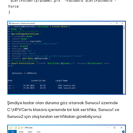
"$CertFolder\$($name).pfx" -Password $CertPassword -
Force

Şimdiye kadar olan duruma göz atarsak Sunucu1 üzerinde
C:\HPVCerts klasörü içerisinde bir kök sertifika, Sunucu1 ve
Sunucu2 için oluşturulan sertifikaları görebiliyoruz.