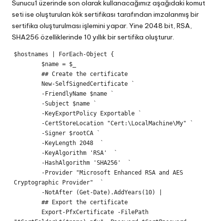
Sunucu1 üzerinde son olarak kullanacağımız aşağıdaki komut
seti ise oluşturulan kök sertifikası tarafından imzalanmış bir
sertifika oluşturulması işlemini yapar. Yine 2048 bit, RSA,
SHA256 özelliklerinde 10 yıllık bir sertifika oluşturur.
$hostnames | ForEach-Object {

	$name = $_

	## Create the certificate

	New-SelfSignedCertificate `

	-FriendlyName $name `

	-Subject $name `

	-KeyExportPolicy Exportable `

	-CertStoreLocation "Cert:\LocalMachine\My" `

	-Signer $rootCA `

	-KeyLength 2048  `

	-KeyAlgorithm 'RSA'  `

	-HashAlgorithm 'SHA256'  `

	-Provider "Microsoft Enhanced RSA and AES 
Cryptographic Provider"  `

	-NotAfter (Get-Date).AddYears(10) |

	## Export the certificate

	Export-PfxCertificate -FilePath 