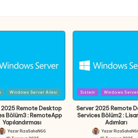
d
Posted
m
Windows Server Ailesi
Sistem
Windows Server 
in
r 2025 Remote Desktop
Server 2025 Remote D
es Bölüm3 : RemoteApp
Services Bölüm2 : Lis
Yapılandırması
Adımları
Yazar
RizaSahaN66
Yazar
RizaSahaN6
Posted
Posted