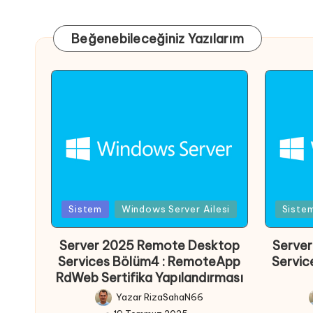
Beğenebileceğiniz Yazılarım
Posted
Poste
Sistem
Windows Server Ailesi
Siste
in
in
Server 2025 Remote Desktop
Serve
Services Bölüm4 : RemoteApp
Servic
RdWeb Sertifika Yapılandırması
Yazar
RizaSahaN66
Posted