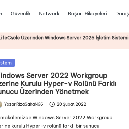
m
Güvenlik
Network
Başarı Hikayeleri
Danış
e Üzerinden Windows Server 2025 İşletim Sistemi Kurul
sted
istem
indows Server 2022 Workgroup
zerine Kurulu Hyper-v Rolünü Farklı
unucu Üzerinden Yönetmek
Yazar
RizaSahaN66
28 Şubat 2022
ted
 makalemizde Windows Server 2022 Workgroup
erine kurulu Hyper-v rolünü farklı bir sunucu