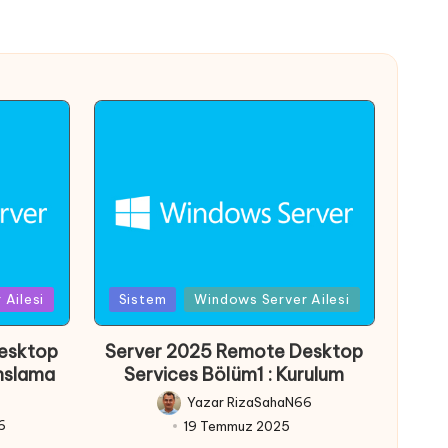
Posted
Ailesi
Sistem
Windows Server Ailesi
in
esktop
Server 2025 Remote Desktop
anslama
Services Bölüm1 : Kurulum
Yazar
RizaSahaN66
Posted
6
19 Temmuz 2025
by