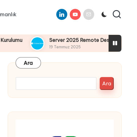
Linkedin
Youtube
E-
manlık
Mail
umu
Server 2025 Remote Desktop Services Bölü
19 Temmuz 2025
Ara
Ara