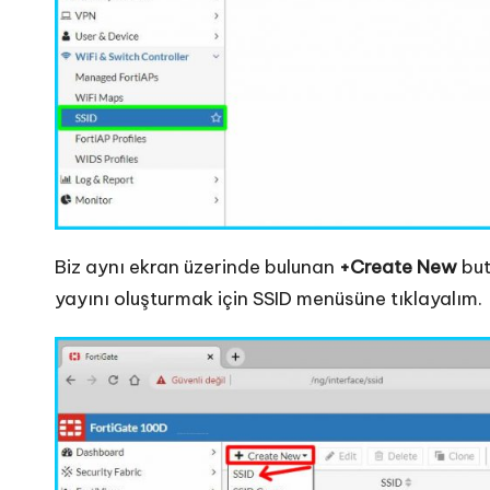
Biz aynı ekran üzerinde bulunan
+Create New
but
yayını oluşturmak için SSID menüsüne tıklayalım.