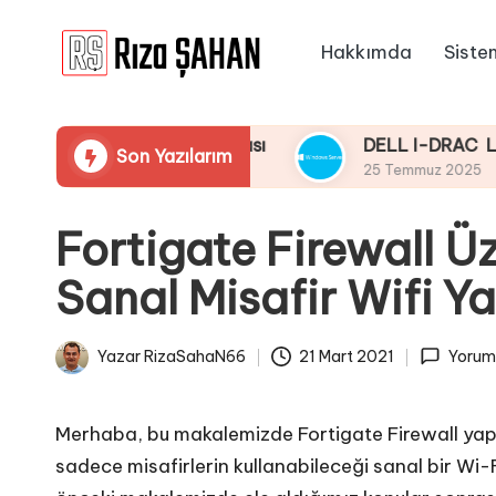
Hakkımda
Siste
Skip
R
to
IT
content
ı
Bilgi
Taraması Yapmaması
DELL I-DRAC LifeCycle Üz
Son Yazılarım
Paylaşım
z
25 Temmuz 2025
Portalı
a
Fortigate Firewall Üz
Ş
Sanal Misafir Wifi Y
A
H
Yazar
RizaSahaN66
21 Mart 2021
Yorum 
Posted
A
by
N
Merhaba, bu makalemizde Fortigate Firewall yapı
sadece misafirlerin kullanabileceği sanal bir Wi-F