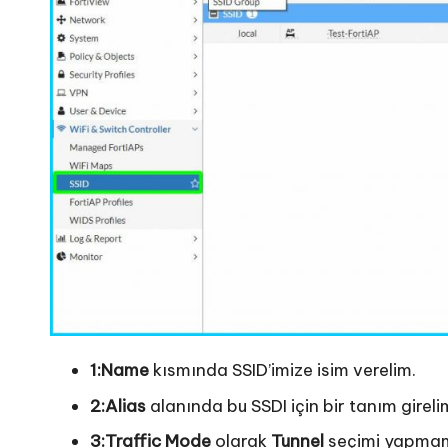
1:Name
kısmında SSID’imize isim verelim.
2:Alias
alanında bu SSDI için bir tanım gireli
3:Traffic Mode
olarak
Tunnel
seçimi yapmamı