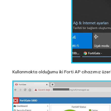
Kullanmakta olduğumu iki Forti AP cihazımız üze