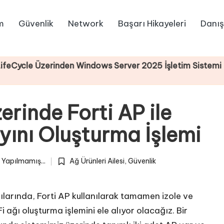
m
Güvenlik
Network
Başarı Hikayeleri
Danış
erinden Windows Server 2025 İşletim Sistemi Kurulumu
erinde Forti AP ile
ayını Oluşturma İşlemi
Yapılmamış...
Ağ Ürünleri Ailesi
,
Güvenlik
Posted
in
larında, Forti AP kullanılarak tamamen izole ve
i ağı oluşturma işlemini ele alıyor olacağız. Bir