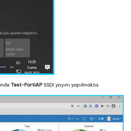
rinde
Test-FortiAP
SSDI yayını yapılmakta.