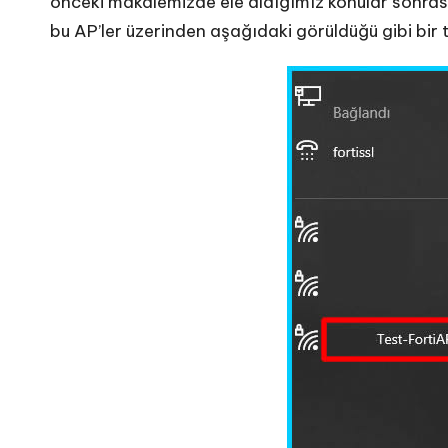
önceki makalemizde ele aldığımız konular sonrası
bu AP’ler üzerinden aşağıdaki görüldüğü gibi bir 