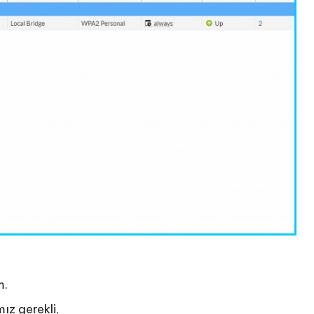
m.
z gerekli.