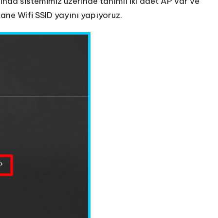
nda sistemimiz üzerinde tanımlı iki adet AP var ve
tane Wifi SSID yayını yapıyoruz.