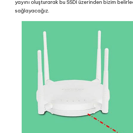
yayını oluşturarak bu SSDI üzerinden bizim belirled
sağlayacağız.