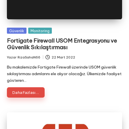
Posted
Güvenlik
Monitoring
in
Fortigate Firewall USOM Entegrasyonu ve
Güvenlik Sıkılaştırması
Yazar
RizaSahaN66
22 Mart 2022
Posted
by
Bu makalemizde Fortigate Firewall üzerinde USOM güvenlik
sıkılaştırması adımlarını ele alıyor olacağız. Ülkemizde faaliyet
gösteren…
Daha Fazlası...