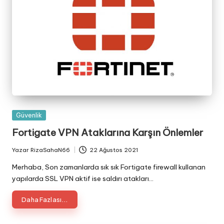
Posted
Güvenlik
in
Fortigate VPN Ataklarına Karşın Önlemler
Yazar
RizaSahaN66
22 Ağustos 2021
Posted
by
Merhaba, Son zamanlarda sık sık Fortigate firewall kullanan
yapılarda SSL VPN aktif ise saldırı atakları…
Daha Fazlası...