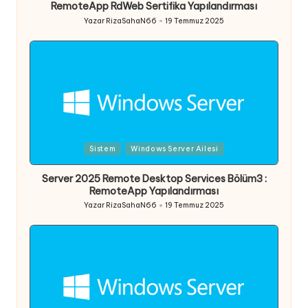
RemoteApp RdWeb Sertifika Yapılandırması
Yazar
RizaSahaN66
19 Temmuz 2025
Posted
by
Posted
Sistem
Windows Server Ailesi
in
Server 2025 Remote Desktop Services Bölüm3 :
RemoteApp Yapılandırması
Yazar
RizaSahaN66
19 Temmuz 2025
Posted
by