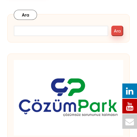
Ara
Ara