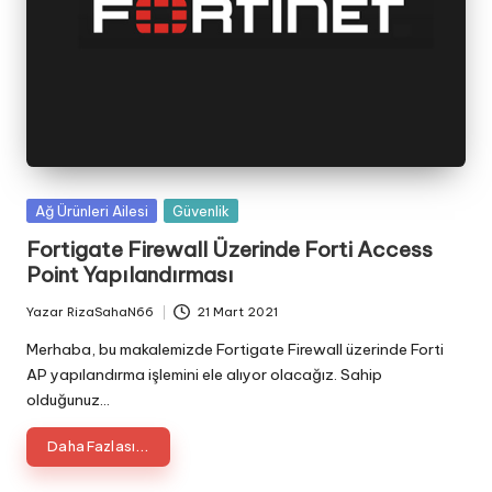
Posted
Ağ Ürünleri Ailesi
Güvenlik
in
Fortigate Firewall Üzerinde Forti Access
Point Yapılandırması
Yazar
RizaSahaN66
21 Mart 2021
Posted
by
Merhaba, bu makalemizde Fortigate Firewall üzerinde Forti
AP yapılandırma işlemini ele alıyor olacağız. Sahip
olduğunuz…
Daha Fazlası...