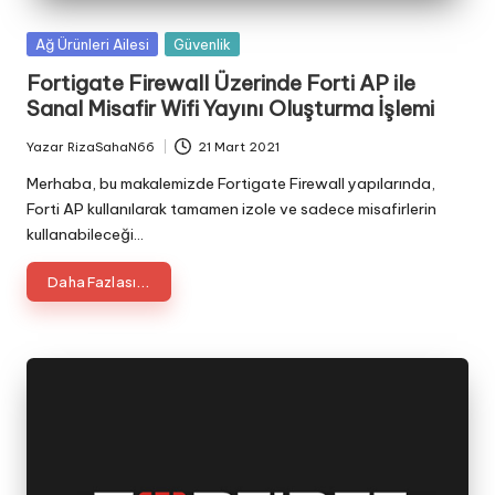
Posted
Ağ Ürünleri Ailesi
Güvenlik
in
Fortigate Firewall Üzerinde Forti AP ile
Sanal Misafir Wifi Yayını Oluşturma İşlemi
Yazar
RizaSahaN66
21 Mart 2021
Posted
by
Merhaba, bu makalemizde Fortigate Firewall yapılarında,
Forti AP kullanılarak tamamen izole ve sadece misafirlerin
kullanabileceği…
Daha Fazlası...