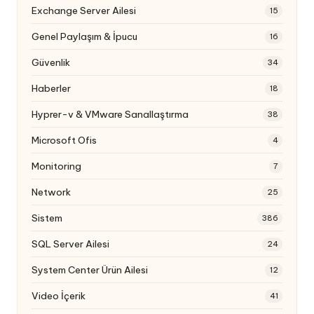
Exchange Server Ailesi
15
Genel Paylaşım & İpucu
16
Güvenlik
34
Haberler
18
Hyprer-v & VMware Sanallaştırma
38
Microsoft Ofis
4
Monitoring
7
Network
25
Sistem
386
SQL Server Ailesi
24
System Center Ürün Ailesi
12
Video İçerik
41