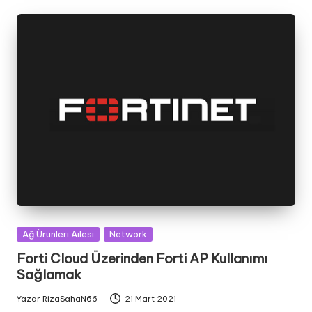
Posted
Ağ Ürünleri Ailesi
Network
in
Forti Cloud Üzerinden Forti AP Kullanımı
Sağlamak
Yazar
RizaSahaN66
21 Mart 2021
Posted