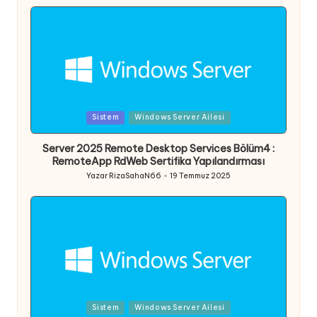
Posted
Sistem
Windows Server Ailesi
in
Server 2025 Remote Desktop Services Bölüm4 :
RemoteApp RdWeb Sertifika Yapılandırması
Yazar
RizaSahaN66
19 Temmuz 2025
Posted
by
Posted
Sistem
Windows Server Ailesi