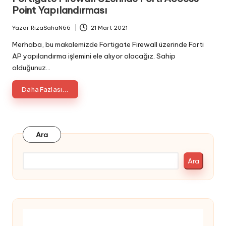
Point Yapılandırması
Yazar
RizaSahaN66
21 Mart 2021
Posted
by
Merhaba, bu makalemizde Fortigate Firewall üzerinde Forti
AP yapılandırma işlemini ele alıyor olacağız. Sahip
olduğunuz…
Daha Fazlası...
Ara
Ara