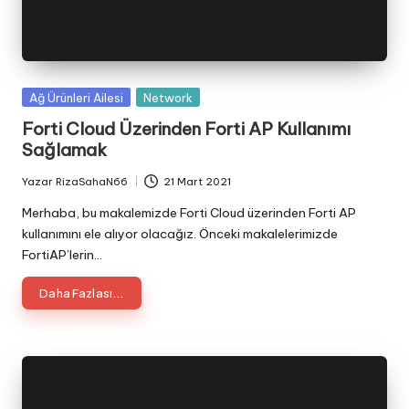
Posted
Ağ Ürünleri Ailesi
Network
in
Forti Cloud Üzerinden Forti AP Kullanımı
Sağlamak
Yazar
RizaSahaN66
21 Mart 2021
Posted
by
Merhaba, bu makalemizde Forti Cloud üzerinden Forti AP
kullanımını ele alıyor olacağız. Önceki makalelerimizde
FortiAP’lerin…
Daha Fazlası...