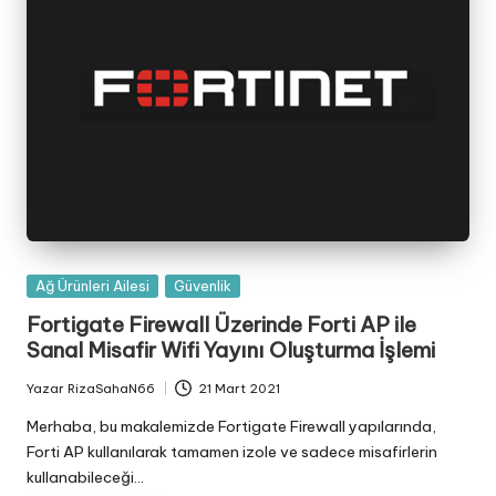
Posted
Ağ Ürünleri Ailesi
Güvenlik
in
Fortigate Firewall Üzerinde Forti AP ile
Sanal Misafir Wifi Yayını Oluşturma İşlemi
Yazar
RizaSahaN66
21 Mart 2021
Posted
by
Merhaba, bu makalemizde Fortigate Firewall yapılarında,
Forti AP kullanılarak tamamen izole ve sadece misafirlerin
kullanabileceği…