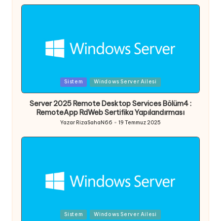
Posted
Sistem
Windows Server Ailesi
in
Server 2025 Remote Desktop Services Bölüm4 :
RemoteApp RdWeb Sertifika Yapılandırması
Yazar
RizaSahaN66
19 Temmuz 2025
Posted
by
Posted
Sistem
Windows Server Ailesi