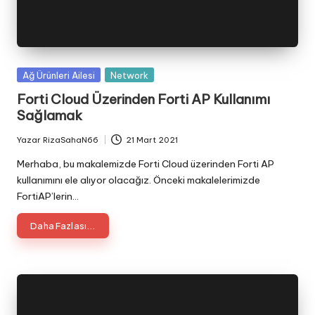
Posted
Ağ Ürünleri Ailesi
Network
in
Forti Cloud Üzerinden Forti AP Kullanımı
Sağlamak
Yazar
RizaSahaN66
21 Mart 2021
Posted
by
Merhaba, bu makalemizde Forti Cloud üzerinden Forti AP
kullanımını ele alıyor olacağız. Önceki makalelerimizde
FortiAP’lerin…
Daha Fazlası...