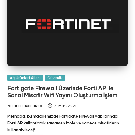
Posted
Ağ Ürünleri Ailesi
Güvenlik
in
Fortigate Firewall Üzerinde Forti AP ile
Sanal Misafir Wifi Yayını Oluşturma İşlemi
Yazar
RizaSahaN66
21 Mart 2021
Posted
by
Merhaba, bu makalemizde Fortigate Firewall yapılarında,
Forti AP kullanılarak tamamen izole ve sadece misafirlerin
kullanabileceği…