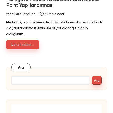
Point Yapılandırması
Yazar
RizaSahaN66
21 Mart 2021
Posted
by
Merhaba, bu makalemizde Fortigate Firewall üzerinde Forti
AP yapılandırma işlemini ele alıyor olacağız. Sahip
olduğunuz…
Daha Fazlası...
Ara
Ara