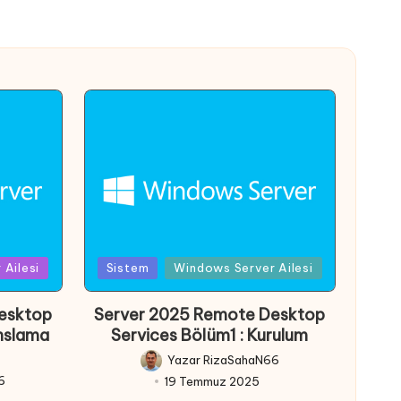
Posted
Ailesi
Sistem
Windows Server Ailesi
in
esktop
Server 2025 Remote Desktop
anslama
Services Bölüm1 : Kurulum
Yazar
RizaSahaN66
Posted
6
19 Temmuz 2025
by