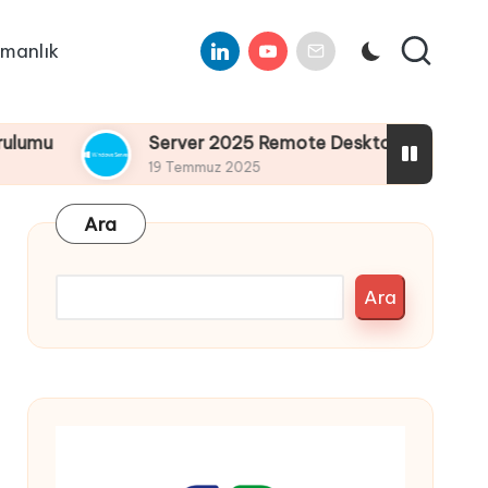
Linkedin
Youtube
E-
manlık
Mail
Server 2025 Remote Desktop Services Bölüm4 :
19 Temmuz 2025
Ara
Ara