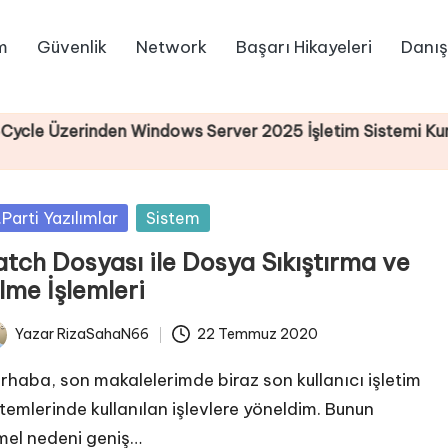
m
Güvenlik
Network
Başarı Hikayeleri
Danış
erinden Windows Server 2025 İşletim Sistemi Kurulumu
sted
.Parti Yazılımlar
Sistem
atch Dosyası ile Dosya Sıkıştırma ve
lme İşlemleri
Yazar
RizaSahaN66
22 Temmuz 2020
ted
rhaba, son makalelerimde biraz son kullanıcı işletim
stemlerinde kullanılan işlevlere yöneldim. Bunun
mel nedeni geniş…