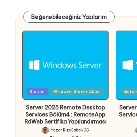
Beğenebileceğiniz Yazılarım
Posted
Poste
Sistem
Windows Server Ailesi
Siste
in
in
Server 2025 Remote Desktop
Serve
Services Bölüm4 : RemoteApp
Servic
RdWeb Sertifika Yapılandırması
Yazar
RizaSahaN66
Posted