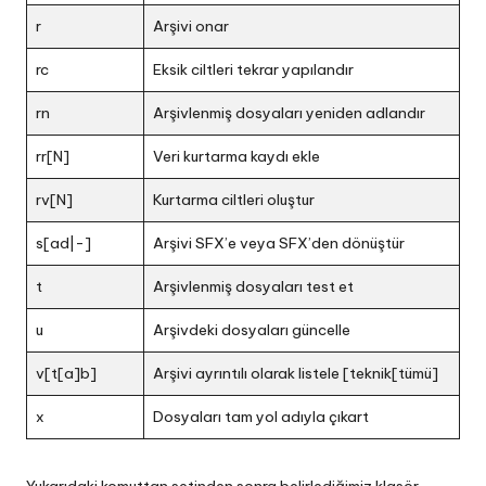
r
Arşivi onar
rc
Eksik ciltleri tekrar yapılandır
rn
Arşivlenmiş dosyaları yeniden adlandır
rr[N]
Veri kurtarma kaydı ekle
rv[N]
Kurtarma ciltleri oluştur
s[ad|-]
Arşivi SFX’e veya SFX’den dönüştür
t
Arşivlenmiş dosyaları test et
u
Arşivdeki dosyaları güncelle
v[t[a]b]
Arşivi ayrıntılı olarak listele [teknik[tümü]
x
Dosyaları tam yol adıyla çıkart
Yukarıdaki komuttan setinden sonra belirlediğimiz klasör