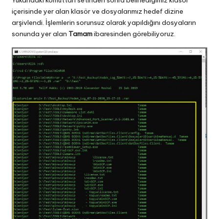
içerisinde yer alan klasör ve dosyalarımız hedef dizine
arşivlendi. İşlemlerin sorunsuz olarak yapıldığını dosyaların
sonunda yer alan
Tamam
ibaresinden görebiliyoruz.