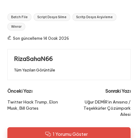
Tags:
Batch File
Script Dosya Silme
Scritp Dosya Arşivleme
Winrar
Son güncelleme 14 Ocak 2026
RizaSahaN66
Tüm Yazıları Görüntüle
Post
Önceki Yazı
Sonraki Yazı
navigation
Twitter Hack Trump, Elon
Uğur DEMİR’in Anısına /
Musk, Bill Gates
Teşekkürler Çözümpark
Ailesi
1 Yorumu Göster