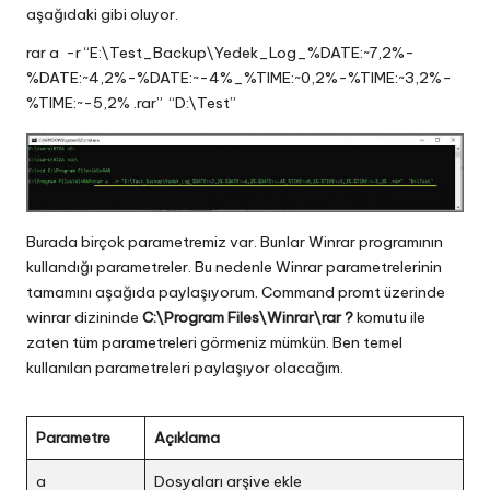
aşağıdaki gibi oluyor.
rar a -r “E:\Test_Backup\Yedek_Log_%DATE:~7,2%-
%DATE:~4,2%-%DATE:~-4%_%TIME:~0,2%-%TIME:~3,2%-
%TIME:~-5,2% .rar” “D:\Test”
Burada birçok parametremiz var. Bunlar Winrar programının
kullandığı parametreler. Bu nedenle Winrar parametrelerinin
tamamını aşağıda paylaşıyorum. Command promt üzerinde
winrar dizininde
C:\Program Files\Winrar\rar ?
komutu ile
zaten tüm parametreleri görmeniz mümkün. Ben temel
kullanılan parametreleri paylaşıyor olacağım.
Parametre
Açıklama
a
Dosyaları arşive ekle