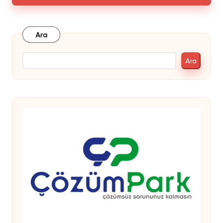
Ara
Ara