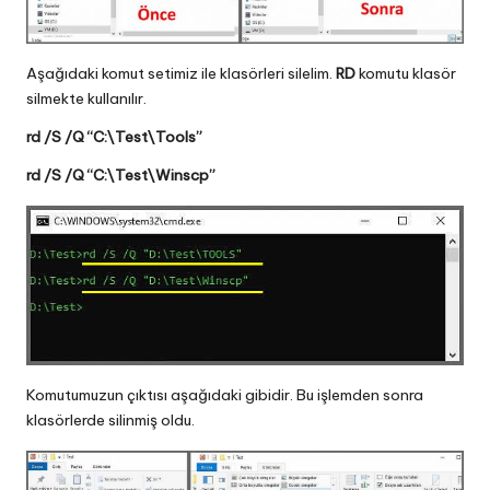
Aşağıdaki komut setimiz ile klasörleri silelim.
RD
komutu klasör
silmekte kullanılır.
rd /S /Q “C:\Test\Tools”
rd /S /Q “C:\Test\Winscp”
Komutumuzun çıktısı aşağıdaki gibidir. Bu işlemden sonra
klasörlerde silinmiş oldu.