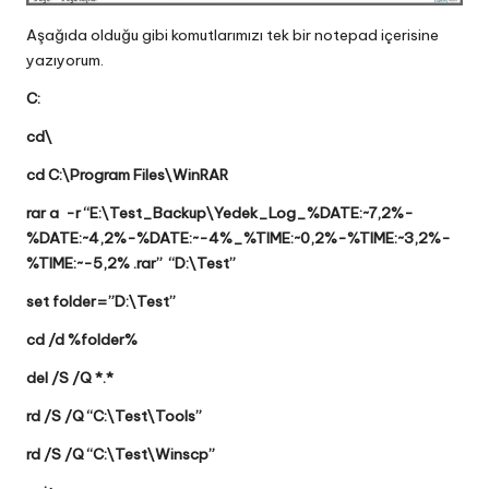
Aşağıda olduğu gibi komutlarımızı tek bir notepad içerisine
yazıyorum.
C:
cd\
cd C:\Program Files\WinRAR
rar a -r “E:\Test_Backup\Yedek_Log_%DATE:~7,2%-
%DATE:~4,2%-%DATE:~-4%_%TIME:~0,2%-%TIME:~3,2%-
%TIME:~-5,2% .rar” “D:\Test”
set folder=”D:\Test”
cd /d %folder%
del /S /Q *.*
rd /S /Q “C:\Test\Tools”
rd /S /Q “C:\Test\Winscp”