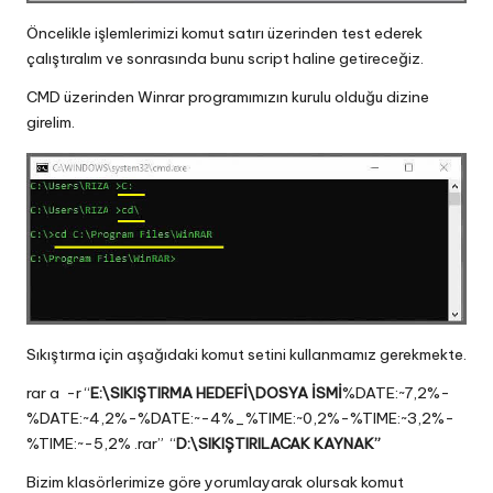
Öncelikle işlemlerimizi komut satırı üzerinden test ederek
çalıştıralım ve sonrasında bunu script haline getireceğiz.
CMD üzerinden Winrar programımızın kurulu olduğu dizine
girelim.
Sıkıştırma için aşağıdaki komut setini kullanmamız gerekmekte.
rar a -r “
E:\SIKIŞTIRMA HEDEFİ\DOSYA İSMİ
%DATE:~7,2%-
%DATE:~4,2%-%DATE:~-4%_%TIME:~0,2%-%TIME:~3,2%-
%TIME:~-5,2% .rar” “
D:\SIKIŞTIRILACAK KAYNAK”
Bizim klasörlerimize göre yorumlayarak olursak komut