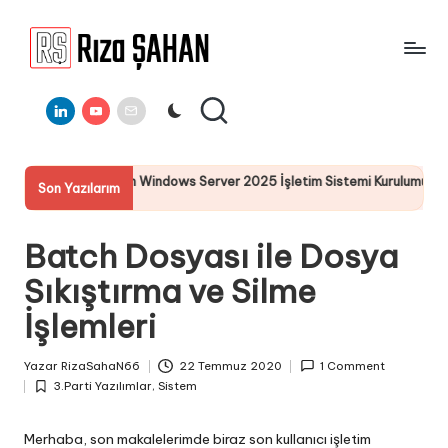
Skip
to
R
IT
content
ı
Linkedin
Youtube
E-
Bilgi
Mail
Paylaşım
z
Portalı
a
n Windows Server 2025 İşletim Sistemi Kurulumu
Server 2025
Son Yazılarım
Ş
19 Temmuz 20
A
Batch Dosyası ile Dosya
H
Sıkıştırma ve Silme
A
İşlemleri
N
Yazar
RizaSahaN66
22 Temmuz 2020
1 Comment
Posted
3.Parti Yazılımlar
,
Sistem
by
Posted
in
Merhaba, son makalelerimde biraz son kullanıcı işletim