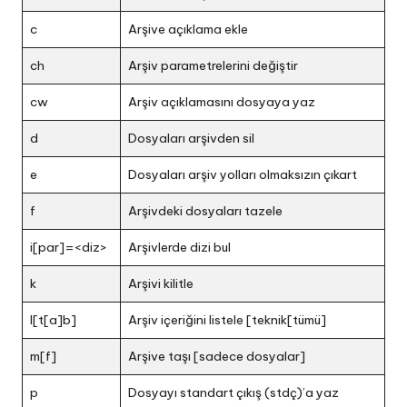
c
Arşive açıklama ekle
ch
Arşiv parametrelerini değiştir
cw
Arşiv açıklamasını dosyaya yaz
d
Dosyaları arşivden sil
e
Dosyaları arşiv yolları olmaksızın çıkart
f
Arşivdeki dosyaları tazele
i[par]=<diz>
Arşivlerde dizi bul
k
Arşivi kilitle
l[t[a]b]
Arşiv içeriğini listele [teknik[tümü]
m[f]
Arşive taşı [sadece dosyalar]
p
Dosyayı standart çıkış (stdç)’a yaz