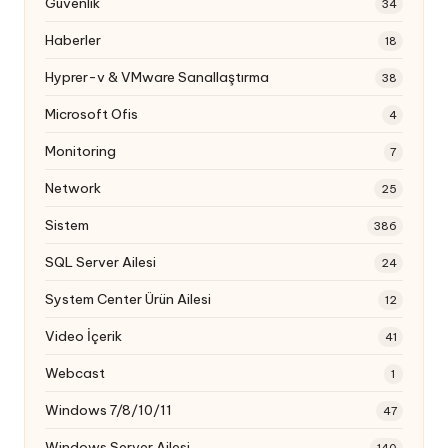
Güvenlik
34
Haberler
18
Hyprer-v & VMware Sanallaştırma
38
Microsoft Ofis
4
Monitoring
7
Network
25
Sistem
386
SQL Server Ailesi
24
System Center Ürün Ailesi
12
Video İçerik
41
Webcast
1
Windows 7/8/10/11
47
Windows Server Ailesi
140