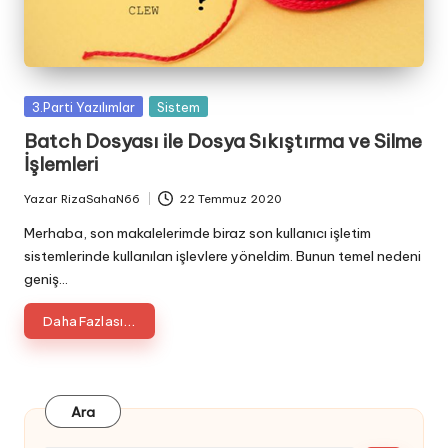
Posted
3.Parti Yazılımlar
Sistem
in
Batch Dosyası ile Dosya Sıkıştırma ve Silme
İşlemleri
Yazar
RizaSahaN66
22 Temmuz 2020
Posted
by
Merhaba, son makalelerimde biraz son kullanıcı işletim
sistemlerinde kullanılan işlevlere yöneldim. Bunun temel nedeni
geniş…
Daha Fazlası...
Ara