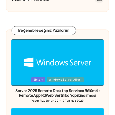
Beğenebileceğiniz Yazılarım
Posted
Sistem
Windows Server Ailesi
in
Server 2025 Remote Desktop Services Bölüm4 :
RemoteApp RdWeb Sertifika Yapılandırması
Yazar
RizaSahaN66
19 Temmuz 2025
Posted
by