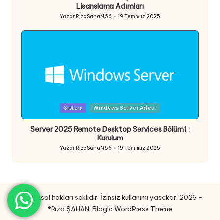
Lisanslama Adımları
Yazar
RizaSahaN66
19 Temmuz 2025
Posted
by
Posted
Sistem
Windows Server Ailesi
in
Server 2025 Remote Desktop Services Bölüm1 :
Kurulum
Yazar
RizaSahaN66
19 Temmuz 2025
Posted
by
Tüm yasal hakları saklıdır. İzinsiz kullanımı yasaktır. 2026 -
®Rıza ŞAHAN.
Bloglo WordPress Theme