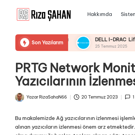
Hakkımda
Siste
Skip
R
to
IT
content
ı
Bilgi
raması Yapmaması
DELL I-DRAC LifeCycle Üzer
Son Yazılarım
Paylaşım
z
25 Temmuz 2025
Portalı
a
PRTG Network Monit
Ş
Yazıcılarının İzlenme
A
H
Yazar
RizaSahaN66
20 Temmuz 2023
Posted
A
by
N
Bu makalemizde Ağ yazıcılarının izlenmesi işlemle
alınan yazıcıların izlenmesi önem arz etmektedir