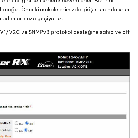
r durumu gibi sensörlerle devam eder. Biz tabi
olacağız. Önceki makalelerimizde giriş kısmında ürün
an adımlarımıza geçiyoruz.
V1/V2C ve SNMPv3 protokol desteğine sahip ve off