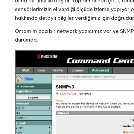
olma durumu ile başlar, toplam alınan çıktı, tone
sensörlerimizin el verdiği ölçüde izleme yapıyor 
hakkında detaylı bilgiler verdiğimiz için doğrud
Ortamımızda bir network yazıcımız var ve SNMP
durumda.