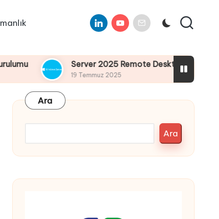
Linkedin
Youtube
E-
manlık
Mail
Server 2025 Remote Desktop Services Bölüm4 : 
19 Temmuz 2025
Ara
Ara