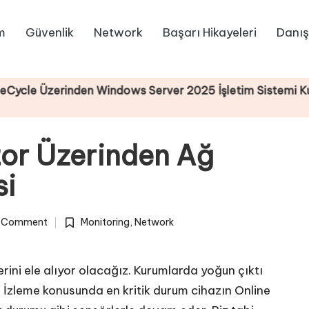
m
Güvenlik
Network
Başarı Hikayeleri
Danış
inden Windows Server 2025 İşletim Sistemi Kurulumu
or Üzerinden Ağ
si
1 Comment
Monitoring
,
Network
Posted
in
rini ele alıyor olacağız. Kurumlarda yoğun çıktı
. İzleme konusunda en kritik durum cihazın Online