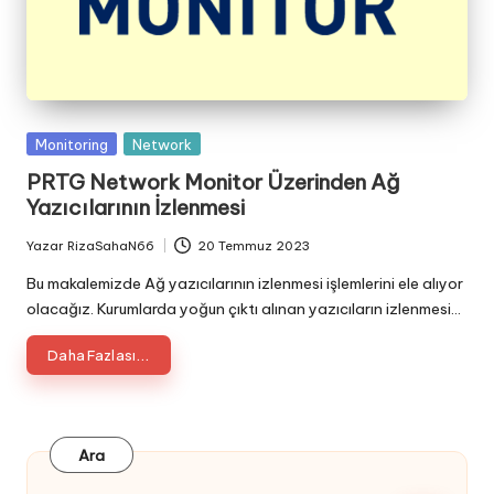
Posted
Monitoring
Network
in
PRTG Network Monitor Üzerinden Ağ
Yazıcılarının İzlenmesi
Yazar
RizaSahaN66
20 Temmuz 2023
Posted
by
Bu makalemizde Ağ yazıcılarının izlenmesi işlemlerini ele alıyor
olacağız. Kurumlarda yoğun çıktı alınan yazıcıların izlenmesi…
Daha Fazlası...
Ara