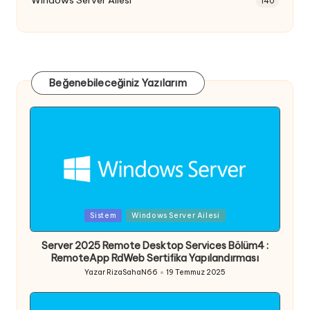
Windows Server Ailesi
140
Beğenebileceğiniz Yazılarım
Posted
Sistem
Windows Server Ailesi
in
Server 2025 Remote Desktop Services Bölüm4 :
RemoteApp RdWeb Sertifika Yapılandırması
Yazar
RizaSahaN66
19 Temmuz 2025
Posted
by