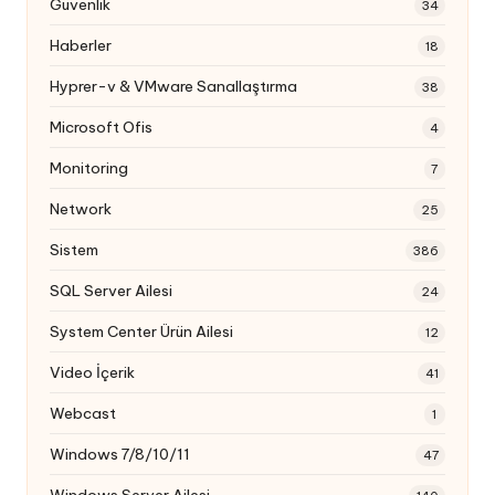
Güvenlik
34
Haberler
18
Hyprer-v & VMware Sanallaştırma
38
Microsoft Ofis
4
Monitoring
7
Network
25
Sistem
386
SQL Server Ailesi
24
System Center Ürün Ailesi
12
Video İçerik
41
Webcast
1
Windows 7/8/10/11
47