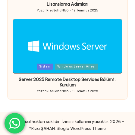
Lisanslama Adımları
Yazar
RizaSahaN66
19 Temmuz 2025
Posted
by
Posted
Sistem
Windows Server Ailesi
in
Server 2025 Remote Desktop Services Bölüm1 :
Kurulum
Yazar
RizaSahaN66
19 Temmuz 2025
Posted
by
Tüm yasal hakları saklıdır. İzinsiz kullanımı yasaktır. 2026 -
®Rıza ŞAHAN.
Bloglo WordPress Theme