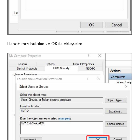
Hesabımızı bulalım ve
OK
ile ekleyelim.