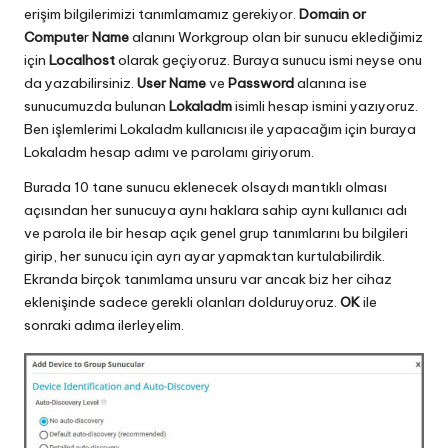
erişim bilgilerimizi tanımlamamız gerekiyor.
Domain or
Compute
r
Name
alanını Workgroup olan bir sunucu eklediğimiz
için
Localhost
olarak geçiyoruz. Buraya sunucu ismi neyse onu
da yazabilirsiniz.
User Name
ve
Password
alanına ise
sunucumuzda bulunan
Lokaladm
isimli hesap ismini yazıyoruz.
Ben işlemlerimi Lokaladm kullanıcısı ile yapacağım için buraya
Lokaladm hesap adımı ve parolamı giriyorum.
Burada 10 tane sunucu eklenecek olsaydı mantıklı olması
açısından her sunucuya aynı haklara sahip aynı kullanıcı adı
ve parola ile bir hesap açık genel grup tanımlarını bu bilgileri
girip, her sunucu için ayrı ayar yapmaktan kurtulabilirdik.
Ekranda birçok tanımlama unsuru var ancak biz her cihaz
eklenişinde sadece gerekli olanları dolduruyoruz.
OK
ile
sonraki adıma ilerleyelim.