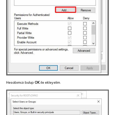
Hesabımızı bulup
OK
ile ekleyelim.