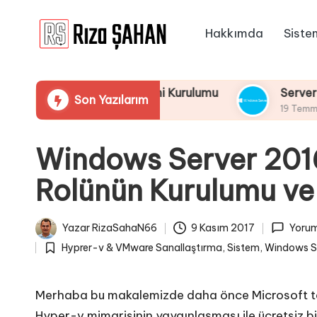
Hakkımda
Siste
Skip
R
to
IT
content
ı
Bilgi
25 İşletim Sistemi Kurulumu
Server 2025 Rem
Son Yazılarım
Paylaşım
z
19 Temmuz 2025
Portalı
a
Windows Server 2016
Ş
Rolünün Kurulumu ve 
A
H
Yazar
RizaSahaN66
9 Kasım 2017
Yorum
Posted
A
Hyprer-v & VMware Sanallaştırma
,
Sistem
,
Windows Se
by
Posted
N
in
Merhaba bu makalemizde daha önce Microsoft tar
Hyper-v mimarisinin yaygınlaşması ile ücretsiz bir 