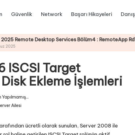
m
Güvenlik
Network
Başarı Hikayeleri
Danış
ote Desktop Services Bölüm4 : RemoteApp RdWeb Sertifi
 ISCSI Target
Disk Ekleme İşlemleri
 Yapılmamış...
rver Ailesi
afından ücretli olarak sunulan, Server 2008 ile
rol haline getirilen ISCSI Target rolünün aktif