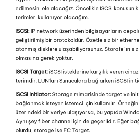
edilmesini ele alacağız. Öncelikle ISCSI konusun
terimleri kullanıyor olacağım.
ISCSI:
IP network üzerinden bilgisayarların depola
geliştirilmiş bir protokoldür. Özetle siz bir ethern
atanmış disklere ulaşabiliyorsunuz. Storafe’ ın si
olmasına gerek yoktur.
ISCSI Target:
iSCSI isteklerine karşılık veren cihaz
terimdir. LUN’ları Sunuculara bağlarken iSCSI initi
ISCSI Initiator:
Storage mimarisinde target ve init
bağlanmak isteyen istemci için kullanılır. Örneği
üzerindeki bir veriye ulaşıyorsa, bu yapıda Window
Aynı şey fiber channel için de geçerlidir. Eğer b
olurdu, storage ise FC Target.