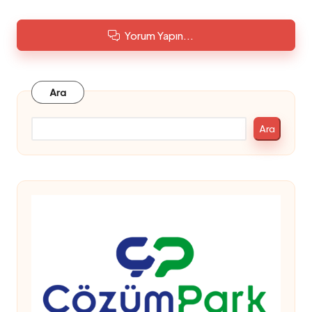
Yorum Yapın...
Ara
Ara