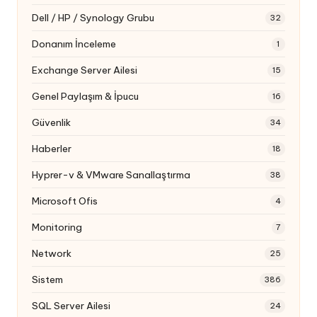
Dell / HP / Synology Grubu
32
Donanım İnceleme
1
Exchange Server Ailesi
15
Genel Paylaşım & İpucu
16
Güvenlik
34
Haberler
18
Hyprer-v & VMware Sanallaştırma
38
Microsoft Ofis
4
Monitoring
7
Network
25
Sistem
386
SQL Server Ailesi
24