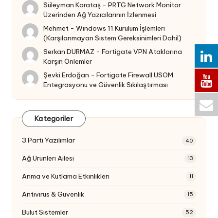
Süleyman Karataş
-
PRTG Network Monitor
Üzerinden Ağ Yazıcılarının İzlenmesi
Mehmet
-
Windows 11 Kurulum İşlemleri
(Karşılanmayan Sistem Gereksinimleri Dahil)
Serkan DURMAZ
-
Fortigate VPN Ataklarına
Karşın Önlemler
Şevki Erdoğan
-
Fortigate Firewall USOM
Entegrasyonu ve Güvenlik Sıkılaştırması
Kategoriler
3.Parti Yazılımlar
40
Ağ Ürünleri Ailesi
13
Anma ve Kutlama Etkinlikleri
11
Antivirus & Güvenlik
15
Bulut Sistemler
52