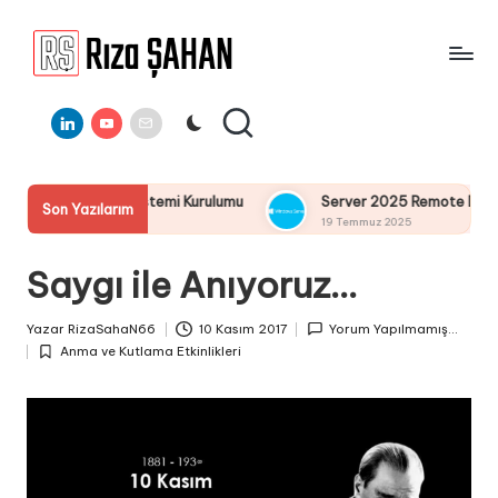
Skip
to
R
IT
content
ı
Linkedin
Youtube
E-
Bilgi
Mail
Paylaşım
z
Portalı
a
025 İşletim Sistemi Kurulumu
Server 2025 Remote Desktop Se
Son Yazılarım
Ş
19 Temmuz 2025
A
Saygı ile Anıyoruz…
H
A
Yazar
RizaSahaN66
10 Kasım 2017
Yorum Yapılmamış...
Posted
N
Anma ve Kutlama Etkinlikleri
by
Posted
in