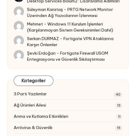
Desktop Services Bölüm2 : Lisanslama Adımları
Süleyman Karataş
-
PRTG Network Monitor
Üzerinden Ağ Yazıcılarının İzlenmesi
Mehmet
-
Windows 11 Kurulum İşlemleri
(Karşılanmayan Sistem Gereksinimleri Dahil)
Serkan DURMAZ
-
Fortigate VPN Ataklarına
Karşın Önlemler
Şevki Erdoğan
-
Fortigate Firewall USOM
Entegrasyonu ve Güvenlik Sıkılaştırması
Kategoriler
3.Parti Yazılımlar
40
Ağ Ürünleri Ailesi
13
Anma ve Kutlama Etkinlikleri
11
Antivirus & Güvenlik
15