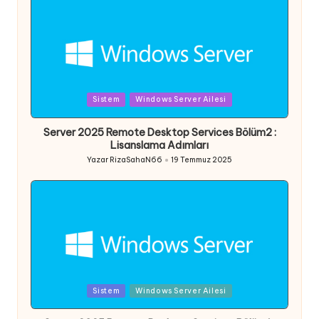
Posted
Sistem
Windows Server Ailesi
in
Server 2025 Remote Desktop Services Bölüm2 :
Lisanslama Adımları
Yazar
RizaSahaN66
19 Temmuz 2025
Posted
by
Posted
Sistem
Windows Server Ailesi
in