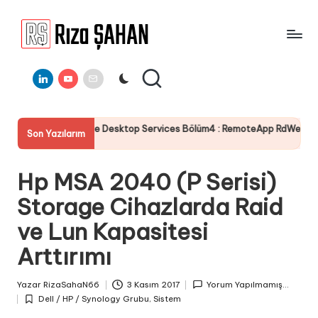
Skip
to
R
IT
content
ı
Linkedin
Youtube
E-
Bilgi
Mail
Paylaşım
z
Portalı
a
mote Desktop Services Bölüm4 : RemoteApp RdWeb Sertifika Yapılandır
Son Yazılarım
Ş
A
Hp MSA 2040 (P Serisi)
H
Storage Cihazlarda Raid
A
ve Lun Kapasitesi
N
Arttırımı
Yazar
RizaSahaN66
3 Kasım 2017
Yorum Yapılmamış...
Posted
Dell / HP / Synology Grubu
,
Sistem
by
Posted