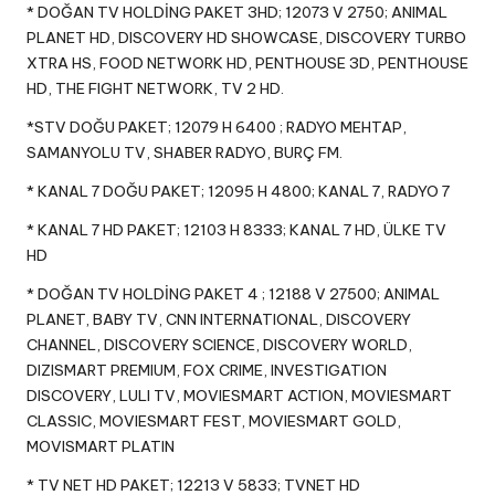
* DOĞAN TV HOLDİNG PAKET 3HD; 12073 V 2750; ANIMAL
PLANET HD, DISCOVERY HD SHOWCASE, DISCOVERY TURBO
XTRA HS, FOOD NETWORK HD, PENTHOUSE 3D, PENTHOUSE
HD, THE FIGHT NETWORK, TV 2 HD.
*STV DOĞU PAKET; 12079 H 6400 ; RADYO MEHTAP,
SAMANYOLU TV, SHABER RADYO, BURÇ FM.
* KANAL 7 DOĞU PAKET; 12095 H 4800; KANAL 7, RADYO 7
* KANAL 7 HD PAKET; 12103 H 8333; KANAL 7 HD, ÜLKE TV
HD
* DOĞAN TV HOLDİNG PAKET 4 ; 12188 V 27500; ANIMAL
PLANET, BABY TV, CNN INTERNATIONAL, DISCOVERY
CHANNEL, DISCOVERY SCIENCE, DISCOVERY WORLD,
DIZISMART PREMIUM, FOX CRIME, INVESTIGATION
DISCOVERY, LULI TV, MOVIESMART ACTION, MOVIESMART
CLASSIC, MOVIESMART FEST, MOVIESMART GOLD,
MOVISMART PLATIN
* TV NET HD PAKET; 12213 V 5833; TVNET HD