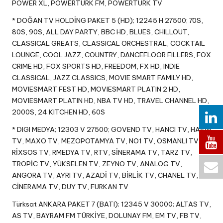
POWER XL, POWERTURK FM, POWERTURK TV
* DOĞAN TV HOLDİNG PAKET 5 (HD); 12245 H 27500; 70S,
80S, 90S, ALL DAY PARTY, BBC HD, BLUES, CHILLOUT,
CLASSICAL GREATS, CLASSICAL ORCHESTRAL, COCKTAIL
LOUNGE, COOL JAZZ, COUNTRY, DANCEFLOOR FILLERS, FOX
CRIME HD, FOX SPORTS HD, FREEDOM, FX HD, INDIE
CLASSICAL, JAZZ CLASSICS, MOVIE SMART FAMILY HD,
MOVIESMART FEST HD, MOVIESMART PLATIN 2 HD,
MOVIESMART PLATIN HD, NBA TV HD, TRAVEL CHANNEL HD,
2000S, 24 KITCHEN HD, 60S
* DIGI MEDYA; 12303 V 27500; GOVEND TV, HANCI TV, HAVİN
TV, MAXO TV, MEZOPOTAMYA TV, NO1 TV, OSMANLI TV,
RİXSOS TV, RMEDYA TV, RTV, SİNERAMA TV, TARZ TV,
TROPİC TV, YÜKSELEN TV, ZEYNO TV, ANALOG TV,
ANGORA TV, AYRI TV, AZADİ TV, BİRLİK TV, CHANEL TV,
CİNERAMA TV, DUY TV, FURKAN TV
Türksat ANKARA PAKET 7 (BATI); 12345 V 30000; ALTAS TV,
AS TV, BAYRAM FM TÜRKİYE, DOLUNAY FM, EM TV, FB TV,