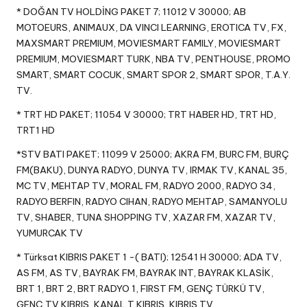
* DOĞAN TV HOLDİNG PAKET 7; 11012 V 30000; AB
MOTOEURS, ANIMAUX, DA VINCI LEARNING, EROTICA TV, FX,
MAXSMART PREMIUM, MOVIESMART FAMILY, MOVIESMART
PREMIUM, MOVIESMART TURK, NBA TV, PENTHOUSE, PROMO
SMART, SMART COCUK, SMART SPOR 2, SMART SPOR, T.A.Y.
TV.
* TRT HD PAKET; 11054 V 30000; TRT HABER HD, TRT HD,
TRT1 HD
*STV BATI PAKET; 11099 V 25000; AKRA FM, BURC FM, BURÇ
FM(BAKU), DUNYA RADYO, DUNYA TV, IRMAK TV, KANAL 35,
MC TV, MEHTAP TV, MORAL FM, RADYO 2000, RADYO 34,
RADYO BERFIN, RADYO CIHAN, RADYO MEHTAP, SAMANYOLU
TV, SHABER, TUNA SHOPPING TV, XAZAR FM, XAZAR TV,
YUMURCAK TV
* Türksat KIBRIS PAKET 1 -( BATI); 12541 H 30000; ADA TV,
AS FM, AS TV, BAYRAK FM, BAYRAK INT, BAYRAK KLASİK,
BRT 1, BRT 2, BRT RADYO 1, FIRST FM, GENÇ TÜRKÜ TV,
GENÇ TV KIBRIS, KANAL T KIBRIS, KIBRIS TV