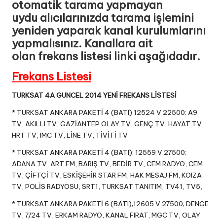
otomatik tarama yapmayan
uydu alıcılarınızda tarama işlemini
yeniden yaparak kanal kurulumlarını
yapmalısınız. Kanallara ait
olan frekans listesi linki aşağıdadır.
Frekans Listesi
TURKSAT 4A GUNCEL 2014 YENİ FREKANS LİSTESİ
* TURKSAT ANKARA PAKETİ 4 (BATI) 12524 V 22500; A9
TV, AKILLI TV, GAZİANTEP OLAY TV, GENÇ TV, HAYAT TV,
HRT TV, IMC TV, LİNE TV, TİVİTİ TV
* TURKSAT ANKARA PAKETİ 4 (BATI); 12559 V 27500;
ADANA TV, ART FM, BARIŞ TV, BEDİR TV, CEM RADYO, CEM
TV, ÇİFTÇİ TV, ESKİŞEHİR STAR FM, HAK MESAJ FM, KOIZA
TV, POLİS RADYOSU, SRT1, TURKSAT TANITIM, TV41, TV5,
* TURKSAT ANKARA PAKETİ 6 (BATI);12605 V 27500; DENGE
TV, 7/24 TV, ERKAM RADYO, KANAL FIRAT, MGC TV, OLAY