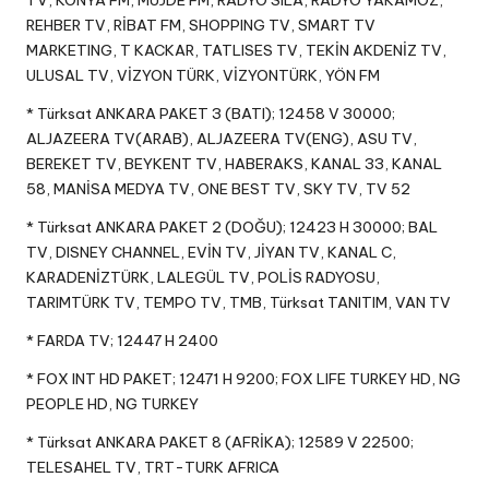
TV, KONYA FM, MÜJDE FM, RADYO SILA, RADYO YAKAMOZ,
REHBER TV, RİBAT FM, SHOPPING TV, SMART TV
MARKETING, T KACKAR, TATLISES TV, TEKİN AKDENİZ TV,
ULUSAL TV, VİZYON TÜRK, VİZYONTÜRK, YÖN FM
* Türksat ANKARA PAKET 3 (BATI); 12458 V 30000;
ALJAZEERA TV(ARAB), ALJAZEERA TV(ENG), ASU TV,
BEREKET TV, BEYKENT TV, HABERAKS, KANAL 33, KANAL
58, MANİSA MEDYA TV, ONE BEST TV, SKY TV, TV 52
* Türksat ANKARA PAKET 2 (DOĞU); 12423 H 30000; BAL
TV, DISNEY CHANNEL, EVİN TV, JİYAN TV, KANAL C,
KARADENİZTÜRK, LALEGÜL TV, POLİS RADYOSU,
TARIMTÜRK TV, TEMPO TV, TMB, Türksat TANITIM, VAN TV
* FARDA TV; 12447 H 2400
* FOX INT HD PAKET; 12471 H 9200; FOX LIFE TURKEY HD, NG
PEOPLE HD, NG TURKEY
* Türksat ANKARA PAKET 8 (AFRİKA); 12589 V 22500;
TELESAHEL TV, TRT-TURK AFRICA