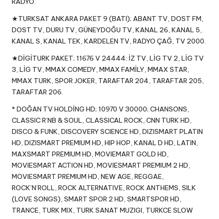
RADYO.
★TURKSAT ANKARA PAKET 9 (BATI); ABANT TV, DOST FM,
DOST TV, DURU TV, GÜNEYDOĞU TV, KANAL 26, KANAL 5,
KANAL S, KANAL TEK, KARDELEN TV, RADYO ÇAĞ, TV 2000.
★DİGİTURK PAKET; 11676 V 24444: İZ TV, LİG TV 2, LİG TV
3, LİG TV, MMAX COMEDY, MMAX FAMİLY, MMAX STAR,
MMAX TURK, SPOR JOKER, TARAFTAR 204, TARAFTAR 205,
TARAFTAR 206.
* DOĞAN TV HOLDİNG HD; 10970 V 30000; CHANSONS,
CLASSIC R’NB & SOUL, CLASSICAL ROCK, CNN TURK HD,
DISCO & FUNK, DISCOVERY SCIENCE HD, DIZISMART PLATIN
HD, DIZISMART PREMIUM HD, HIP HOP, KANAL D HD, LATIN,
MAXSMART PREMIUM HD, MOVIEMART GOLD HD,
MOVIESMART ACTION HD, MOVIESMART PREMIUM 2 HD,
MOVIESMART PREMIUM HD, NEW AGE, REGGAE,
ROCK’N’ROLL, ROCK ALTERNATIVE, ROCK ANTHEMS, SILK
(LOVE SONGS), SMART SPOR 2 HD, SMARTSPOR HD,
TRANCE, TURK MIX, TURK SANAT MUZIGI, TURKCE SLOW