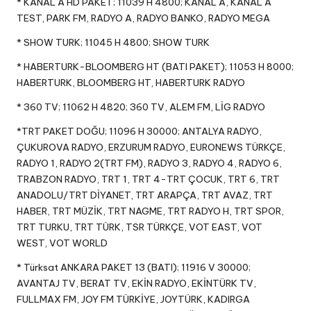
* KANAL A HD PAKET; 11039 H 4800; KANAL A, KANAL A
TEST, PARK FM, RADYO A, RADYO BANKO, RADYO MEGA
* SHOW TURK; 11045 H 4800; SHOW TURK
* HABERTURK-BLOOMBERG HT (BATI PAKET); 11053 H 8000;
HABERTURK, BLOOMBERG HT, HABERTURK RADYO
* 360 TV; 11062 H 4820; 360 TV, ALEM FM, LİG RADYO
*TRT PAKET DOĞU; 11096 H 30000; ANTALYA RADYO,
ÇUKUROVA RADYO, ERZURUM RADYO, EURONEWS TÜRKÇE,
RADYO 1, RADYO 2(TRT FM), RADYO 3, RADYO 4, RADYO 6,
TRABZON RADYO, TRT 1, TRT 4-TRT ÇOCUK, TRT 6, TRT
ANADOLU/TRT DİYANET, TRT ARAPÇA, TRT AVAZ, TRT
HABER, TRT MÜZİK, TRT NAGME, TRT RADYO H, TRT SPOR,
TRT TURKU, TRT TÜRK, TSR TÜRKÇE, VOT EAST, VOT
WEST, VOT WORLD
* Türksat ANKARA PAKET 13 (BATI); 11916 V 30000;
AVANTAJ TV, BERAT TV, EKİN RADYO, EKİNTÜRK TV,
FULLMAX FM, JOY FM TÜRKİYE, JOYTÜRK, KADIRGA