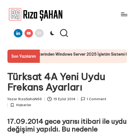
Skip
to
R
IT
content
ı
Linkedin
Youtube
E-
Bilgi
Mail
Paylaşım
z
Portalı
a
ycle Üzerinden Windows Server 2025 İşletim Sistemi Kurulumu
Son Yazılarım
Ş
A
Türksat 4A Yeni Uydu
H
Frekans Ayarları
A
N
Yazar
RizaSahaN66
19 Eylül 2014
1 Comment
Posted
Haberler
by
Posted
in
17.09.2014 gece yarısı itibari ile uydu
değişimi yapıldı. Bu nedenle