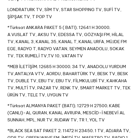
LONDRATURK TV, SİM TV, STAR SHOPPING TV, SUFİ TV,
ŞİPŞAK TV, T POP TV
*Türksat ANKARA PAKET 5 ( BATI); 12641 H 30000;
A.VUSLAT TV, AKSU TV, EDESSA TV, GÖZYAŞI FM, HİLAL
TV, KANAL 3, KANAL 35, KANAL T, KANAL URFA, MÜJDE FM
EGE, RADYO T, RADYO VATAN, SEYMEN ANADOLU, SOKAK
TV, TEK RUMELİ TV,TV 10, VATAN TV
*MEB İLETİŞİM; 12685 H 30000; 34 TV, ANADOLU YURDUM
TV,ANTALYA VTV, AORDU, BAHARTÜRK TV, BESK TV, BESK
TV, DUBLE TV, EBU TV, EBU TV, FİLMKULUBİ TV, KAHKAHA
TV, MULTİ TV, PAZAR TV, RENK TV, SMART MARKET TV, TEK
ÜRÜN TV, TELE TV, UYGUN TV
*Türksat ALMANYA PAKET (BATI); 12729 H 27500; KABE
(CANLI)-AL QURAN, KANAL AVRUPA, MESCİD-İ NEBEVİ AL
SUNNAH, MPL, NUR TV, RUDAW TV, TR 1, YOL TV
*BLACK SEA SAT PAKET 2; 11472 H 23450; 1 TV, ADJARA TV,
GDS TV, GREEN WAVE FM, İMEDİ TV, MAESTRO TV, RADIO 1,