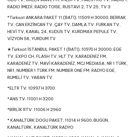
RADIO İMEDİ, RADIO TOISE, RUSTAVI 2, TV 25, TV 3.
*Türksat ANKARA PAKET 11 (BATI); 11509 H 30000; BERRAK
TV, CAN ERZİNCAN TV, ÇAY TV, DAMLA TV, FURKAN TV,
HEVİ TV, KANAL 24, KUDÜS TV, KURDMAX PEPULE TV,
VİZYON 58, YURDUM TV.
★Türksat İSTANBUL PAKET 1 (BATI); 10970 H 30000; EGE
TV, EXPO CH, FLASH TV, HLT TV, KARADENİZ FM,
KARADENİZ TV, MAVİ KARADENİZ, MCJ MEDIASA, NR 1 TÜRK,
NR1, NUMBER 1 TÜRK FM, NUMBER ONE FM, RADYO EGE,
RUMELİ TV, YABAN TV
*ELTR TV; 10997 H 3700
*ANS TV; 11001 H 3200
*BİRLİK RTV: 11006 H 2960
* KANALTÜRK DOGU PAKET; 11014 H 9600; BUGÜN,
KANALTÜRK, KANALTÜRK RADYO