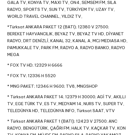
GALA TV, KONYA TV, MAXI TV, ON4, SEMSEM FM, SILA
RADYO, SPORTS TV, SUN TV, TÜRKİYEM TV, UZAY TV,
WORLD TRAVEL CHANNEL, YILDIZ TV,
*Türksat ANKARA PAKET 12 (BATI); 12380 V 27500;
BEREKET HAYVANCILIK, BEYAZ TV, BEYAZ TV HD, DİYANET
RADYO, DRT DENİZLİ, KANAL 32, KANAL A, MCJ MEDIASA HD,
PAMUKKALE TV, PARK FM, RADYO A, RADYO BANKO, RADYO
MEGA
* FOX TV HD; 12329 H 6666
* FOX TV; 12336 H 5520
* MNG PAKET; 12346 H 9600; TV8, MNGSHOP
* Türksat ANKARA PAKET 14; 12379 H 30000; AGİ TV, AKILLI
TV, EGE TÜRK TV, ES TV, MEDYAM 14, NURS TV, SUPER TV,
TELEDÜNYA HD, TELEDÜNYA INFO, Türksat SAAT, VTV
* Türksat ANKARA PAKET 1 (BATI); 12423 V 27500; ANC
RADYO, BENGÜTÜRK, ÇAĞRI FM, HALK TV, KAÇKAR TV, KON