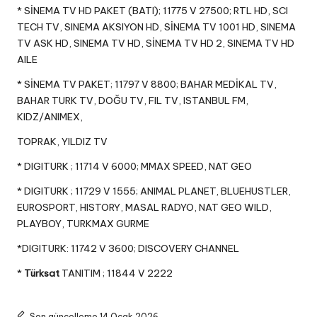
* SİNEMA TV HD PAKET (BATI); 11775 V 27500; RTL HD, SCI
TECH TV, SINEMA AKSIYON HD, SİNEMA TV 1001 HD, SINEMA
TV ASK HD, SINEMA TV HD, SİNEMA TV HD 2, SINEMA TV HD
AILE
* SİNEMA TV PAKET; 11797 V 8800; BAHAR MEDİKAL TV,
BAHAR TURK TV, DOĞU TV, FIL TV, ISTANBUL FM,
KIDZ/ANIMEX,
TOPRAK, YILDIZ TV
* DIGITURK ; 11714 V 6000; MMAX SPEED, NAT GEO
* DIGITURK ; 11729 V 1555; ANIMAL PLANET, BLUEHUSTLER,
EUROSPORT, HISTORY, MASAL RADYO, NAT GEO WILD,
PLAYBOY, TURKMAX GURME
*DIGITURK: 11742 V 3600; DISCOVERY CHANNEL
*
Türksat
TANITIM ; 11844 V 2222
Son güncelleme 14 Ocak 2026