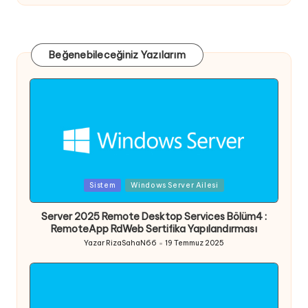
Beğenebileceğiniz Yazılarım
Posted
Sistem
Windows Server Ailesi
in
Server 2025 Remote Desktop Services Bölüm4 :
RemoteApp RdWeb Sertifika Yapılandırması
Yazar
RizaSahaN66
19 Temmuz 2025
Posted
by