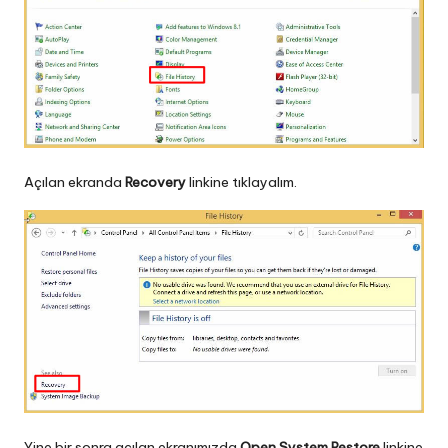
Açılan ekranda
Recovery
linkine tıklayalım.
Yine bir sonra açılan ekranımızda
Open System Restore
linkine