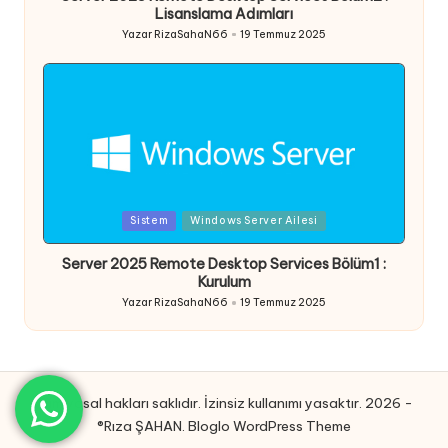
Lisanslama Adımları
Yazar
RizaSahaN66
19 Temmuz 2025
Posted
by
Posted
Sistem
Windows Server Ailesi
in
Server 2025 Remote Desktop Services Bölüm1 :
Kurulum
Yazar
RizaSahaN66
19 Temmuz 2025
Posted
by
Tüm yasal hakları saklıdır. İzinsiz kullanımı yasaktır. 2026 -
®Rıza ŞAHAN.
Bloglo WordPress Theme