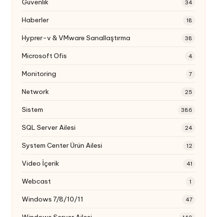
Güvenlik
34
Haberler
18
Hyprer-v & VMware Sanallaştırma
38
Microsoft Ofis
4
Monitoring
7
Network
25
Sistem
386
SQL Server Ailesi
24
System Center Ürün Ailesi
12
Video İçerik
41
Webcast
1
Windows 7/8/10/11
47