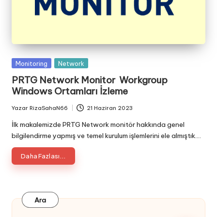
Posted
Monitoring
Network
in
PRTG Network Monitor Workgroup
Windows Ortamları İzleme
Yazar
RizaSahaN66
21 Haziran 2023
Posted
by
İlk makalemizde PRTG Network monitör hakkında genel
bilgilendirme yapmış ve temel kurulum işlemlerini ele almıştık.…
Daha Fazlası...
Ara