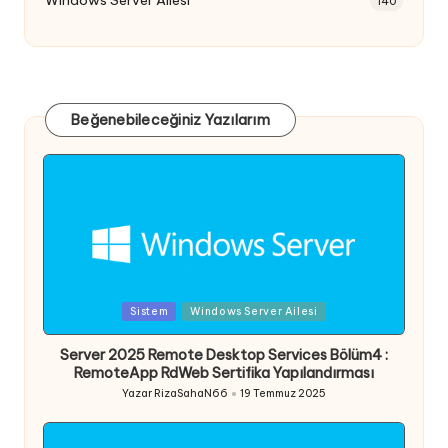
Windows Server Ailesi
140
Beğenebileceğiniz Yazılarım
Posted
Sistem
Windows Server Ailesi
in
Server 2025 Remote Desktop Services Bölüm4 :
RemoteApp RdWeb Sertifika Yapılandırması
Yazar
RizaSahaN66
19 Temmuz 2025
Posted
by