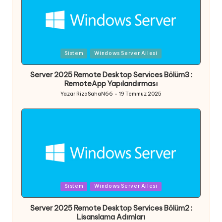
Posted
Sistem
Windows Server Ailesi
in
Server 2025 Remote Desktop Services Bölüm3 :
RemoteApp Yapılandırması
Yazar
RizaSahaN66
19 Temmuz 2025
Posted
by
Posted
Sistem
Windows Server Ailesi
in
Server 2025 Remote Desktop Services Bölüm2 :
Lisanslama Adımları