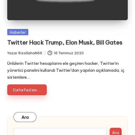
Posted
Haberler
in
Twitter Hack Trump, Elon Musk, Bill Gates
Yazar
RizaSahaN66
16 Temmuz 2020
Posted
by
Ünlülerin Twitter hesaplarını ele geçiren hacker, Twitter'ın
yönetici panelini kullandı Twitter'dan yapılan açıklamada, iç
sistemlere…
Daha Fazlası...
Ara
Ara