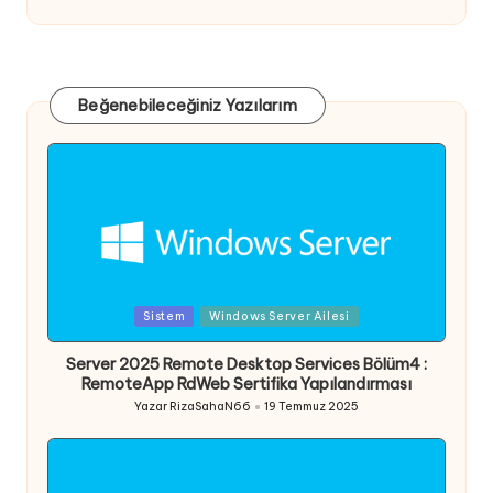
Beğenebileceğiniz Yazılarım
Posted
Sistem
Windows Server Ailesi
in
Server 2025 Remote Desktop Services Bölüm4 :
RemoteApp RdWeb Sertifika Yapılandırması
Yazar
RizaSahaN66
19 Temmuz 2025
Posted
by