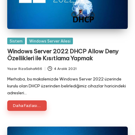
Posted
Sistem
Windows Server Ailesi
in
Windows Server 2022 DHCP Allow Deny
Özellikleri ile Kısıtlama Yapmak
Yazar
RizaSahaN66
4 Aralık 2021
Posted
by
Merhaba, bu makalemizde Windows Server 2022 üzerinde
kurulu olan DHCP üzerinden belirlediğimiz cihazlar haricindeki
adresleri…
Daha Fazlası...