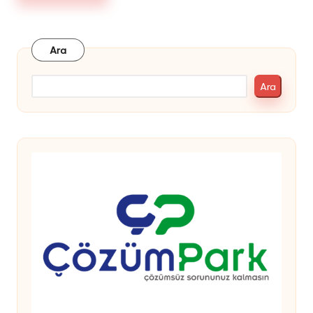
Ara
Ara