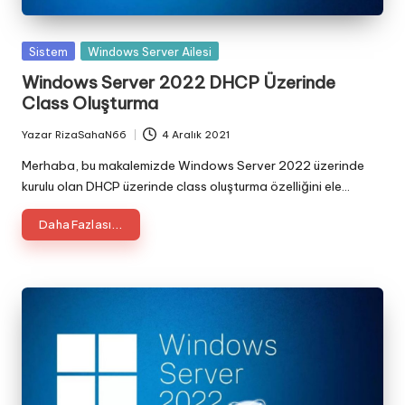
Posted
Sistem
Windows Server Ailesi
in
Windows Server 2022 DHCP Üzerinde
Class Oluşturma
Yazar
RizaSahaN66
4 Aralık 2021
Posted
by
Merhaba, bu makalemizde Windows Server 2022 üzerinde
kurulu olan DHCP üzerinde class oluşturma özelliğini ele…
Daha Fazlası...