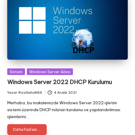
Posted
Sistem
Windows Server Ailesi
in
Windows Server 2022 DHCP Kurulumu
Yazar
RizaSahaN66
4 Aralık 2021
Posted
by
Merhaba, bu makalemizde Windows Server 2022 işletim
sistemi üzerinde DHCP rolünün kurulumu ve yapılandırılması
işlemlerini…
Daha Fazlası...