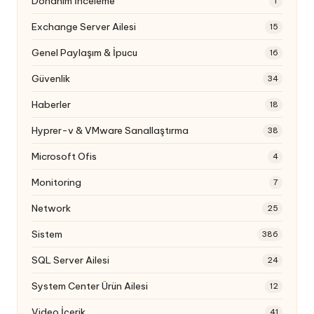
Donanım İnceleme
1
Exchange Server Ailesi
15
Genel Paylaşım & İpucu
16
Güvenlik
34
Haberler
18
Hyprer-v & VMware Sanallaştırma
38
Microsoft Ofis
4
Monitoring
7
Network
25
Sistem
386
SQL Server Ailesi
24
System Center Ürün Ailesi
12
Video İçerik
41