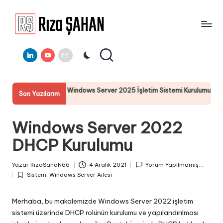
Skip
to
R
IT
content
ı
Linkedin
Youtube
E-
Bilgi
Mail
Paylaşım
z
Portalı
a
ows Server 2025 İşletim Sistemi Kurulumu
Server 2025 Remo
Son Yazılarım
Ş
19 Temmuz 2025
A
Windows Server 2022
H
DHCP Kurulumu
A
N
Yazar
RizaSahaN66
4 Aralık 2021
Yorum Yapılmamış...
Posted
Sistem
,
Windows Server Ailesi
by
Posted
in
Merhaba, bu makalemizde Windows Server 2022 işletim
sistemi üzerinde DHCP rolünün kurulumu ve yapılandırılması