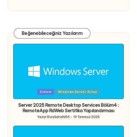
Beğenebileceğiniz Yazılarım
Posted
Sistem
Windows Server Ailesi
in
Server 2025 Remote Desktop Services Bölüm4 :
RemoteApp RdWeb Sertifika Yapılandırması
Yazar
RizaSahaN66
19 Temmuz 2025
Posted
by