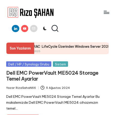
Skip
to
R
IT
content
ı
Linkedin
Youtube
E-
Bilgi
Mail
Paylaşım
z
Portalı
a
DELL I-DRAC LifeCycle Üzerinden Windows Server 2025 İşletim S
Son Yazılarım
Ş
25 Temmuz 2025
A
Posted
Dell / HP / Synology Grubu
Sistem
H
in
Dell EMC PowerVault ME5024 Storage
A
Temel Ayarlar
N
Yazar
RizaSahaN66
5 Ağustos 2024
Posted
by
Dell EMC PowerVault ME5024 Storage Temel Ayarlar Bu
makalemizde Dell EMC PowerVault ME5024 cihazımızın
temel…