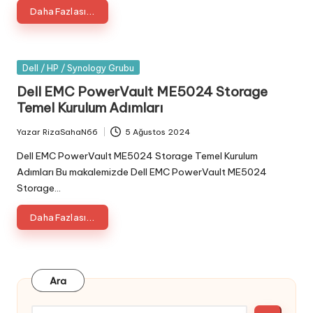
Daha Fazlası...
Posted
Dell / HP / Synology Grubu
in
Dell EMC PowerVault ME5024 Storage
Temel Kurulum Adımları
Yazar
RizaSahaN66
5 Ağustos 2024
Posted
by
Dell EMC PowerVault ME5024 Storage Temel Kurulum
Adımları Bu makalemizde Dell EMC PowerVault ME5024
Storage…
Daha Fazlası...
Ara