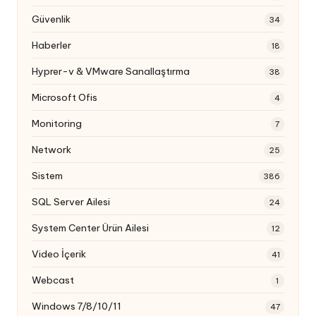
Güvenlik
34
Haberler
18
Hyprer-v & VMware Sanallaştırma
38
Microsoft Ofis
4
Monitoring
7
Network
25
Sistem
386
SQL Server Ailesi
24
System Center Ürün Ailesi
12
Video İçerik
41
Webcast
1
Windows 7/8/10/11
47