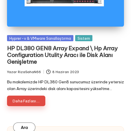
Posted
Hyprer-v & VMware Sanallaştırma
Sistem
in
HP DL380 GEN8 Array Expand \ Hp Array
Configuration Utulity Aracı ile Disk Alanı
Genişletme
Yazar
RizaSahaN66
8 Haziran 2023
Posted
by
Bu makalemizde HP DL380 Gen8 sunucumuz üzerinde yetersiz
olan Array üzerindeki disk alanı kapasitesini yükseltme…
Daha Fazlası...
Ara