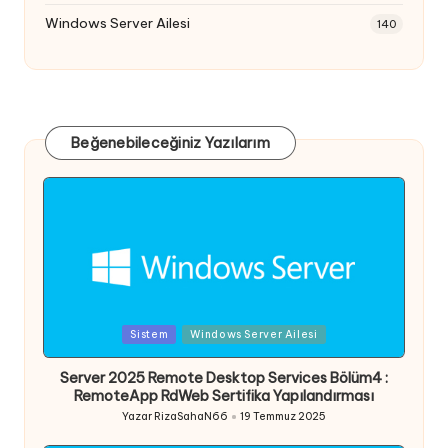
Windows Server Ailesi
140
Beğenebileceğiniz Yazılarım
Posted
Sistem
Windows Server Ailesi
in
Server 2025 Remote Desktop Services Bölüm4 :
RemoteApp RdWeb Sertifika Yapılandırması
Yazar
RizaSahaN66
19 Temmuz 2025
Posted
by