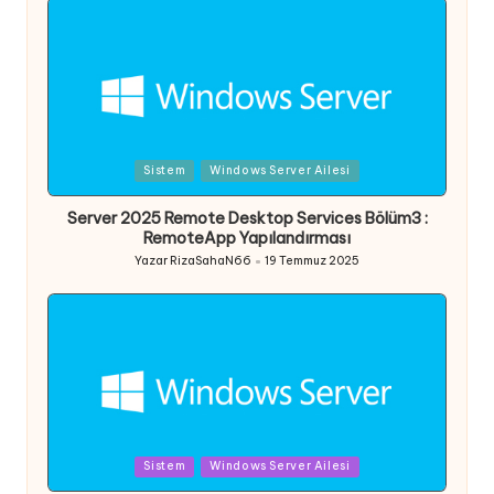
Posted
Sistem
Windows Server Ailesi
in
Server 2025 Remote Desktop Services Bölüm3 :
RemoteApp Yapılandırması
Yazar
RizaSahaN66
19 Temmuz 2025
Posted
by
Posted
Sistem
Windows Server Ailesi
in