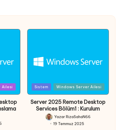
Posted
Ailesi
Sistem
Windows Server Ailesi
in
esktop
Server 2025 Remote Desktop
anslama
Services Bölüm1 : Kurulum
Yazar
RizaSahaN66
Posted
6
19 Temmuz 2025
by