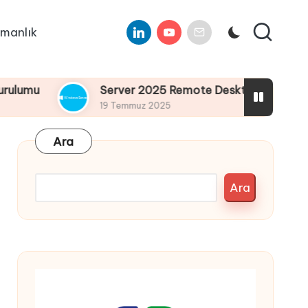
Linkedin
Youtube
E-
manlık
Mail
Server 2025 Remote Desktop Services Bölüm4 
19 Temmuz 2025
Ara
Ara