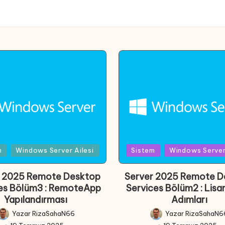
d
Posted
m
Windows Server Ailesi
Sistem
Windows Server 
in
r 2025 Remote Desktop
Server 2025 Remote D
es Bölüm3 : RemoteApp
Services Bölüm2 : Lis
Yapılandırması
Adımları
Yazar
RizaSahaN66
Yazar
RizaSahaN6
Posted
Posted