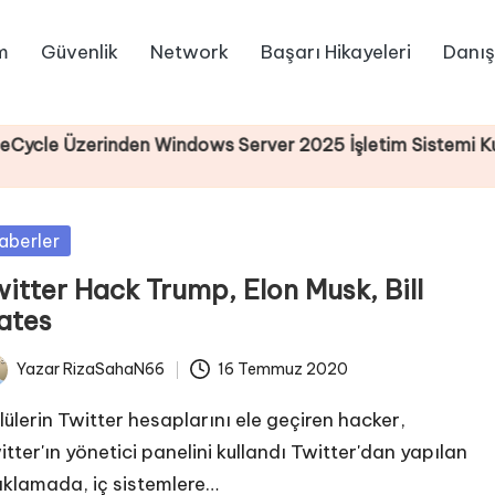
m
Güvenlik
Network
Başarı Hikayeleri
Danış
zerinden Windows Server 2025 İşletim Sistemi Kurulumu
sted
aberler
itter Hack Trump, Elon Musk, Bill
ates
Yazar
RizaSahaN66
16 Temmuz 2020
ted
lülerin Twitter hesaplarını ele geçiren hacker,
itter'ın yönetici panelini kullandı Twitter'dan yapılan
ıklamada, iç sistemlere…