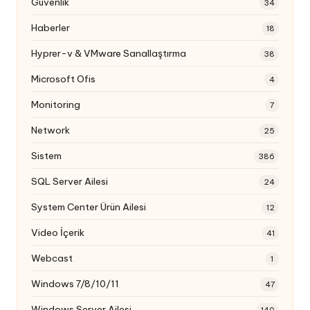
Güvenlik
34
Haberler
18
Hyprer-v & VMware Sanallaştırma
38
Microsoft Ofis
4
Monitoring
7
Network
25
Sistem
386
SQL Server Ailesi
24
System Center Ürün Ailesi
12
Video İçerik
41
Webcast
1
Windows 7/8/10/11
47
Windows Server Ailesi
140