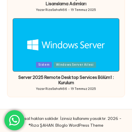
Lisanslama Adımları
Yazar
RizaSahaN66
19 Temmuz 2025
Posted
by
Posted
Sistem
Windows Server Ailesi
in
Server 2025 Remote Desktop Services Bölüm1 :
Kurulum
Yazar
RizaSahaN66
19 Temmuz 2025
Posted
by
Tüm yasal hakları saklıdır. İzinsiz kullanımı yasaktır. 2026 -
®Rıza ŞAHAN.
Bloglo WordPress Theme