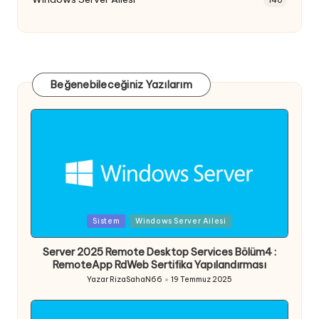
Beğenebileceğiniz Yazılarım
Posted
Sistem
Windows Server Ailesi
in
Server 2025 Remote Desktop Services Bölüm4 :
RemoteApp RdWeb Sertifika Yapılandırması
Yazar
RizaSahaN66
19 Temmuz 2025
Posted
by