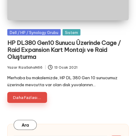
Posted
Dell / HP / Synology Grubu
Sistem
in
HP DL380 Gen10 Sunucu Üzerinde Cage /
Raid Expansion Kart Montajı ve Raid
Oluşturma
Yazar
RizaSahaN66
13 Ocak 2021
Posted
by
Merhaba bu makalemizde, HP DL 380 Gen 10 sunucumuz
üzerinde mevcutta var olan disk yuvalarının…
Daha Fazlası...
Ara