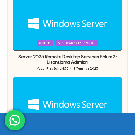
Posted
Sistem
Windows Server Ailesi
in
Server 2025 Remote Desktop Services Bölüm2 :
Lisanslama Adımları
Yazar
RizaSahaN66
19 Temmuz 2025
Posted
by
Posted
Sistem
Windows Server Ailesi
in