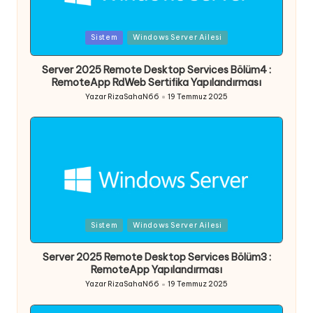
Posted
Sistem
Windows Server Ailesi
in
Server 2025 Remote Desktop Services Bölüm4 :
RemoteApp RdWeb Sertifika Yapılandırması
Yazar
RizaSahaN66
19 Temmuz 2025
Posted
by
Posted
Sistem
Windows Server Ailesi
in
Server 2025 Remote Desktop Services Bölüm3 :
RemoteApp Yapılandırması
Yazar
RizaSahaN66
19 Temmuz 2025
Posted
by