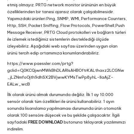
etmiş olmayız. PRTG network monitor ürününün en büyük
özelliklerinden bir tanesi ajansız olarak çalışabilmesidir.
Yapımızdaki ürünleri Ping, SNMP, WMI, Performance Counters,
Http, SSH, Packet Sniffing, Flow Protocols, PowerShell,Push
Message Receiver, PRTG Cloud protokolleri ve bağlantı türleri
ile izlemek istediğimiz sistemlerin desteklediği ölçüde
izleyebiliriz. Aşağıdaki web sayfası üzerinden uygun olan
ürünü tercih edip ortamımıza konumlandırabiliriz.
https://www.paessler.com/prtg?
gclid=Cj0KCQjwnMWkBhDLARIsAHBOftrKALthaxz2LCGNw
_jLZNmfoOjth9dhSX2BVjwwKYMsTwPp8yhL-lIaAjZ-
EALw_wcB
İlk olarak ürünü almak durumunda değiliz. İlk 1 ay 10.000
sensör olarak tüm özellikleri ile ürünü kullanabiliriz. 1 ayın
sonunda lisanslama yapılmaması durumunda ürün otomatik
olarak 100 sensöre düşecek ve bu şekilde çalışacaktır. İlgili
sayfadaki
FREE DOWNLOAD
butonuna tıklayarak yazılımımızı
indirelim.