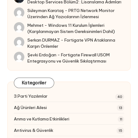
Desktop Services Bölüm2 : Lisanslama Adımları
Süleyman Karataş
-
PRTG Network Monitor
Üzerinden Ağ Yazıcılarının İzlenmesi
Mehmet
-
Windows 11 Kurulum İşlemleri
(Karşılanmayan Sistem Gereksinimleri Dahil)
Serkan DURMAZ
-
Fortigate VPN Ataklarına
Karşın Önlemler
Şevki Erdoğan
-
Fortigate Firewall USOM
Entegrasyonu ve Güvenlik Sıkılaştırması
Kategoriler
3.Parti Yazılımlar
40
Ağ Ürünleri Ailesi
13
Anma ve Kutlama Etkinlikleri
11
Antivirus & Güvenlik
15