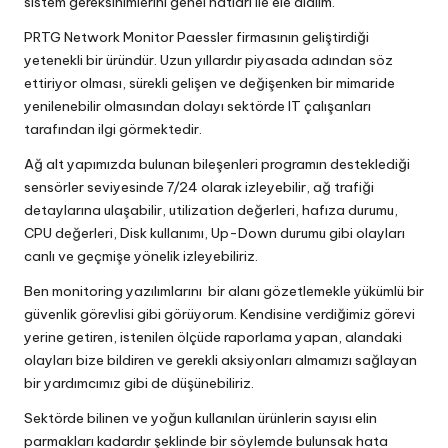
sistem gereksinimlerini genel hatları ile ele alalım.
PRTG Network Monitor Paessler firmasının geliştirdiği
yetenekli bir üründür. Uzun yıllardır piyasada adından söz
ettiriyor olması, sürekli gelişen ve değişenken bir mimaride
yenilenebilir olmasından dolayı sektörde IT çalışanları
tarafından ilgi görmektedir.
Ağ alt yapımızda bulunan bileşenleri programın desteklediği
sensörler seviyesinde 7/24 olarak izleyebilir, ağ trafiği
detaylarına ulaşabilir, utilization değerleri, hafıza durumu,
CPU değerleri, Disk kullanımı, Up-Down durumu gibi olayları
canlı ve geçmişe yönelik izleyebiliriz.
Ben monitoring yazılımlarını bir alanı gözetlemekle yükümlü bir
güvenlik görevlisi gibi görüyorum. Kendisine verdiğimiz görevi
yerine getiren, istenilen ölçüde raporlama yapan, alandaki
olayları bize bildiren ve gerekli aksiyonları almamızı sağlayan
bir yardımcımız gibi de düşünebiliriz.
Sektörde bilinen ve yoğun kullanılan ürünlerin sayısı elin
parmakları kadardır şeklinde bir söylemde bulunsak hata