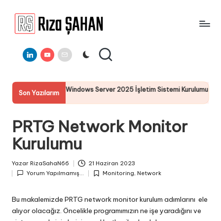
Skip
to
R
IT
content
ı
Linkedin
Youtube
E-
Bilgi
Mail
Paylaşım
z
Portalı
a
Windows Server 2025 İşletim Sistemi Kurulumu
Server 2025 R
Son Yazılarım
Ş
19 Temmuz 2025
A
PRTG Network Monitor
H
Kurulumu
A
N
Yazar
RizaSahaN66
21 Haziran 2023
Posted
Yorum Yapılmamış...
Monitoring
,
Network
by
Posted
in
Bu makalemizde PRTG network monitor kurulum adımlarını ele
alıyor olacağız. Öncelikle programımızın ne işe yaradığını ve