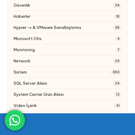
Güvenlik
34
Haberler
18
Hyprer-v & VMware Sanallaştırma
38
Microsoft Ofis
4
Monitoring
7
Network
25
Sistem
386
SQL Server Ailesi
24
System Center Ürün Ailesi
12
Video İçerik
41
Webcast
1
Windows 7/8/10/11
47