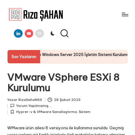
Skip
to
R
IT
content
ı
Linkedin
Youtube
E-
Bilgi
Mail
Paylaşım
z
Portalı
a
en Windows Server 2025 İşletim Sistemi Kurulumu
Server 20
Son Yazılarım
Ş
19 Temmuz 2
A
VMware VSphere ESXi 8
H
Kurulumu
A
N
Yazar
RizaSahaN66
28 Şubat 2023
Posted
Yorum Yapılmamış...
by
Hyprer-v & VMware Sanallaştırma
,
Sistem
Posted
in
WMware ürün ailesi 8 versiyonu ile kullanıma sunuldu. Geçmiş
versiyonlara ait farklı ürünlerle ilgili makaleler kaleme almıştım.