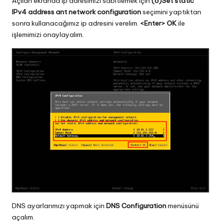
Açılan ekranda ip adresimizi sabitlemek için
(o)Set static
IPv4 address ant network configuration
seçimini yaptıktan
sonra kullanacağımız ip adresini verelim.
<Enter> OK
ile
işlemimizi onaylayalım.
DNS ayarlarımızı yapmak için
DNS Configuration
menüsünü
açalım.