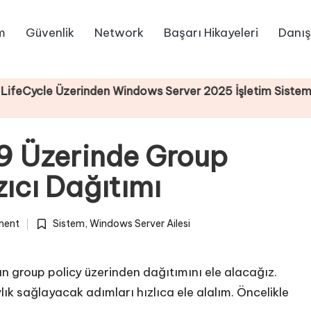
m
Güvenlik
Network
Başarı Hikayeleri
Danış
zerinden Windows Server 2025 İşletim Sistemi Kurulumu
9 Üzerinde Group
zıcı Dağıtımı
ment
Sistem
,
Windows Server Ailesi
Posted
in
n group policy üzerinden dağıtımını ele alacağız.
k sağlayacak adımları hızlıca ele alalım. Öncelikle