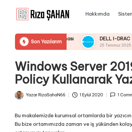
Hakkımda
Siste
Skip
R
to
IT
content
ı
Bilgi
 Taraması Yapmaması
DELL I-DRAC LifeCycle Ü
Son Yazılarım
Paylaşım
z
25 Temmuz 2025
Portalı
a
Windows Server 201
Ş
Policy Kullanarak Ya
A
H
Yazar
RizaSahaN66
1 Eylül 2020
1 Com
Posted
A
by
N
Bu makalemizde kurumsal ortamlarda bir yazıcını
Bu bize ortamımızda zaman ve iş yükünden kolaylı