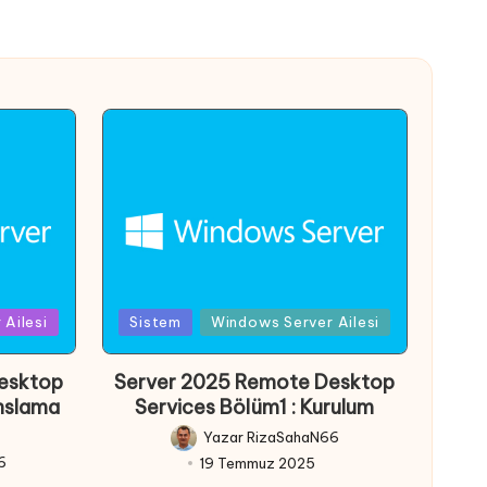
Posted
Ailesi
Sistem
Windows Server Ailesi
in
esktop
Server 2025 Remote Desktop
anslama
Services Bölüm1 : Kurulum
Yazar
RizaSahaN66
Posted
6
19 Temmuz 2025
by