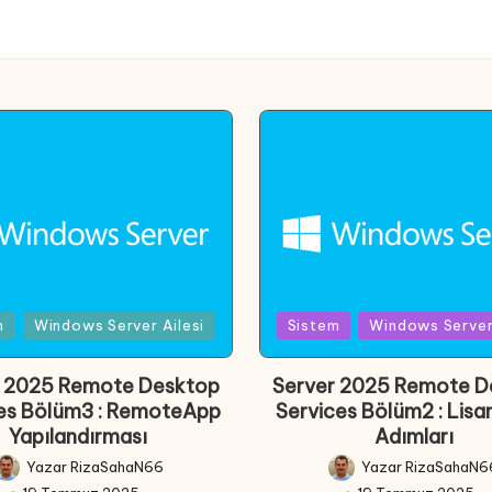
Posted
m
Windows Server Ailesi
Sistem
Windows Server 
in
r 2025 Remote Desktop
Server 2025 Remote D
es Bölüm3 : RemoteApp
Services Bölüm2 : Lis
Yapılandırması
Adımları
Yazar
RizaSahaN66
Yazar
RizaSahaN6
Posted
Posted