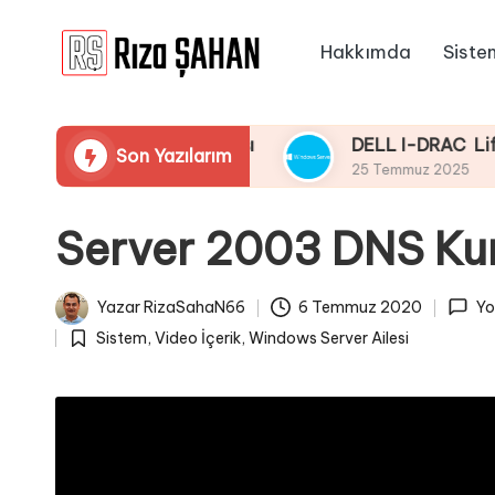
Hakkımda
Siste
Skip
R
to
IT
content
ı
Bilgi
 Taraması Yapmaması
DELL I-DRAC LifeCycle Ü
Son Yazılarım
Paylaşım
z
25 Temmuz 2025
Portalı
a
Server 2003 DNS Ku
Ş
A
Yazar
RizaSahaN66
6 Temmuz 2020
Yo
Posted
H
Sistem
,
Video İçerik
,
Windows Server Ailesi
by
Posted
A
in
N