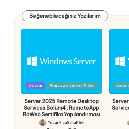
Beğenebileceğiniz Yazılarım
Posted
Posted
Sistem
Windows Server Ailesi
Siste
in
in
Server 2025 Remote Desktop
Serve
Services Bölüm4 : RemoteApp
Servic
RdWeb Sertifika Yapılandırması
Yazar
RizaSahaN66
Posted