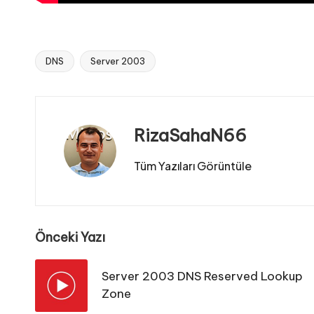
DNS
Server 2003
Tags:
RizaSahaN66
Tüm Yazıları Görüntüle
Post
Önceki Yazı
navigation
Server 2003 DNS Reserved Lookup
Zone